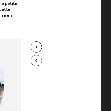
une petite
 cette
erre en
Next
slide
slide
Previous