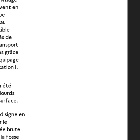
uvent en
ue
eau
ible
és de
ransport
es grâce
équipage
ation !.
a été
 lourds
surface.
nd signe en
r le
tée brute
 la fosse