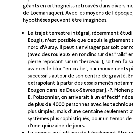
géants en orthogneiss retrouvés dans divers 
de Locmariaquer). Avec les moyens de l'époque
hypothèses peuvent être imaginées.
Le trajet terrestre intégral, récemment étudié
Bougis, n'est possible que depuis le gisement 
nord d'Auray. Il peut s'envisager par soit par 
(avec des rouleaux en rondins sur des "rails" en
pierre reposant sur un "berceau"), soit en fais
avancer le bloc "en crabe", par mouvements p
successifs autour de son centre de gravité. E
extrapolant à partir des essais menés notam
Bougon dans les Deux-Sèvres par J.-P. Mohen p
B. Poissonnier, on arriverait à un effectif néce
de plus de 4000 personnes avec les technique
plus simples, mais d'une centaine seulement 
systèmes plus sophistiqués, pour un temps de
d'une quinzaine de jours.
Le recours au flottage doit également être e