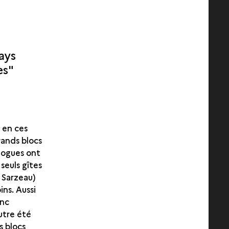
ays
es"
 en ces
rands blocs
logues ont
 seuls gîtes
 Sarzeau)
ins. Aussi
onc
outre été
s blocs