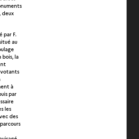
monuments
, deux
 par F.
situé au
roulage
 bois, la
ant
ivotants
n
ment à
uis par
ssaire
s les
avec des
 parcours
nvisagé