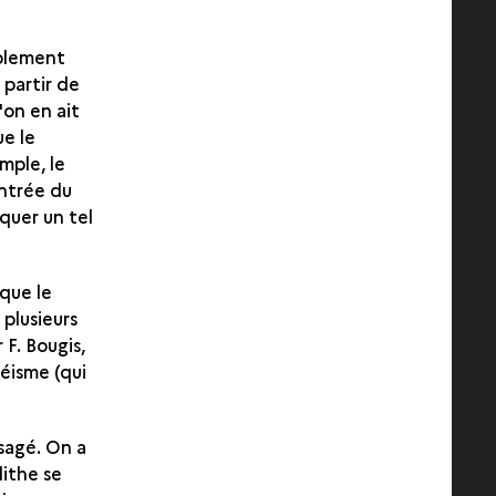
ablement
partir de
'on en ait
ue le
mple, le
entrée du
quer un tel
 que le
 plusieurs
F. Bougis,
séisme (qui
sagé. On a
ithe se