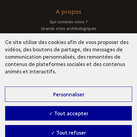
A propos
Qui sommes-nous ?
Grands sites archéologiques
Mentions légales
Ce site utilise des cookies afin de vous proposer des
vidéos, des boutons de partage, des messages de
communication personnalisés, des remontées de
contenus de plateformes sociales et des contenus
term
Découvrir la collection
animés et interactifs.
Personnaliser
✓ Tout accepter
✓ Tout refuser
Contact
-
Accessibilité : Partiellement conforme
-
Gestion des cookies
-
Ministère de la Culture