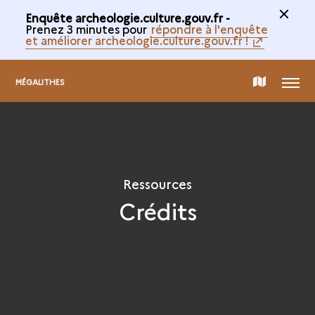
Enquête archeologie.culture.gouv.fr -
Prenez 3 minutes pour
répondre à l'enquête
et améliorer archeologie.culture.gouv.fr !
MENU
CARTE
MÉGALITHES
DE
LA
Ressources
Crédits
COLLECTION