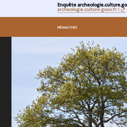
Enquête archeologie.culture.gou
archeologie.culture.gouv.fr !
MÉGALITHES