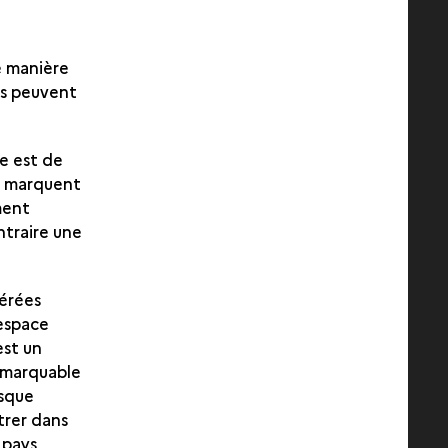
 manière
ns peuvent
me est de
es marquent
ment
ntraire une
dérées
espace
est un
remarquable
esque
trer dans
 pays