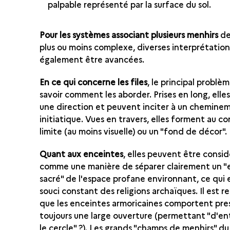
palpable représenté par la surface du sol.
Pour les systèmes associant plusieurs menhirs
de
plus ou moins complexe, diverses interprétatio
également être avancées.
En ce qui concerne les files
, le principal problè
savoir comment les aborder. Prises en long, ell
une direction et peuvent inciter à un chemine
initiatique. Vues en travers, elles forment au co
limite (au moins visuelle) ou un "fond de décor".
Quant aux enceintes
, elles peuvent être consi
comme une manière de séparer clairement un "
sacré" de l'espace profane environnant, ce qui 
souci constant des religions archaïques. Il est 
que les enceintes armoricaines comportent pr
toujours une large ouverture (permettant "d'en
le cercle" ?). Les grands "champs de menhirs" du