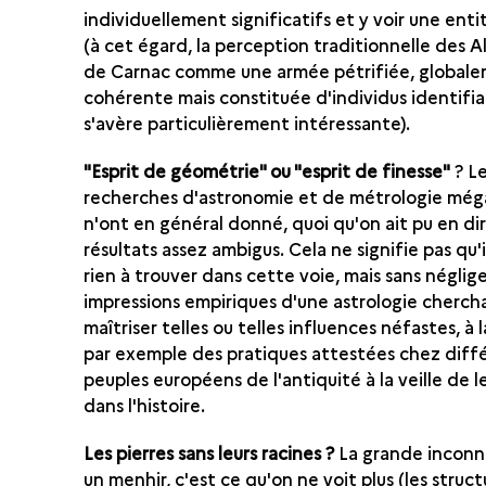
individuellement significatifs et y voir une enti
(à cet égard, la perception traditionnelle des 
de Carnac comme une armée pétrifiée, global
cohérente mais constituée d'individus identifia
s'avère particulièrement intéressante).
"Esprit de géométrie" ou "esprit de finesse"
? L
recherches d'astronomie et de métrologie még
n'ont en général donné, quoi qu'on ait pu en di
résultats assez ambigus. Cela ne signifie pas qu'il
rien à trouver dans cette voie, mais sans néglige
impressions empiriques d'une astrologie cherch
maîtriser telles ou telles influences néfastes, à 
par exemple des pratiques attestées chez diff
peuples européens de l'antiquité à la veille de 
dans l'histoire.
Les pierres sans leurs racines ?
La grande inconn
un menhir, c'est ce qu'on ne voit plus (les struct