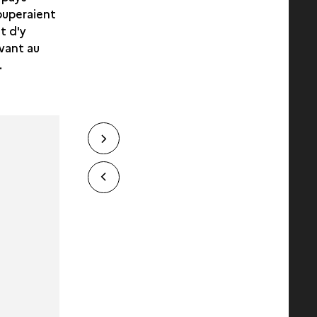
rouperaient
nt d'y
uvant au
.
Next
slide
slide
Previous