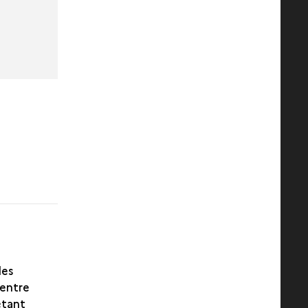
les
 entre
étant