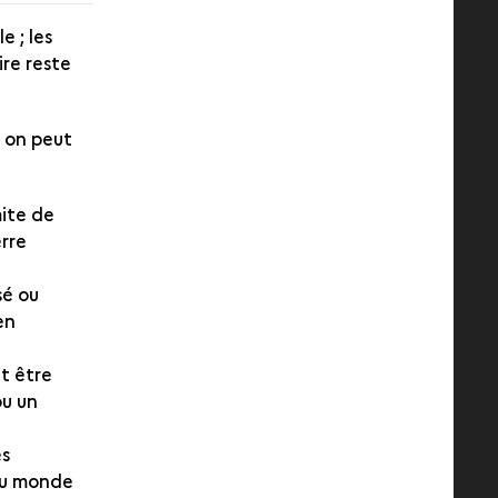
e ; les
re reste
 on peut
mite de
erre
sé ou
en
ut être
ou un
es
 du monde