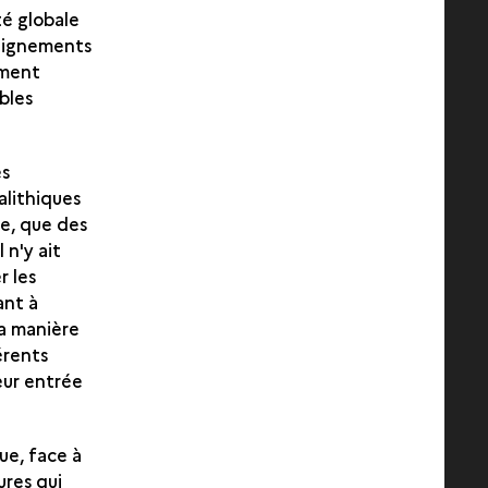
té globale
Alignements
ement
bles
es
alithiques
re, que des
 n'y ait
r les
ant à
la manière
érents
leur entrée
ue, face à
ures qui