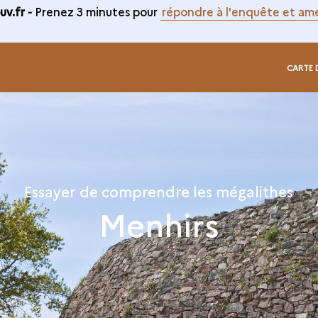
v.fr -
Prenez 3 minutes pour
répondre à l'enquête et amé
CARTE 
Essayer de comprendre les mégalithes
Menhirs