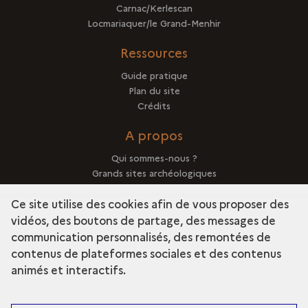
Carnac/Kerlescan
Locmariaquer/le Grand-Menhir
Ressources
Guide pratique
Plan du site
Crédits
A propos
Qui sommes-nous ?
Grands sites archéologiques
Mentions légales
Ce site utilise des cookies afin de vous proposer des
vidéos, des boutons de partage, des messages de
communication personnalisés, des remontées de
contenus de plateformes sociales et des contenus
term
Découvrir la collection
animés et interactifs.