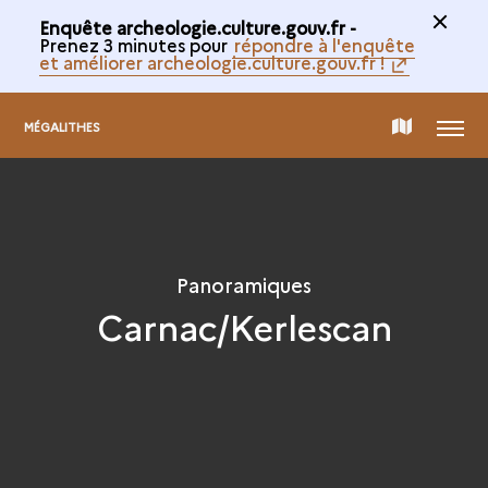
Enquête archeologie.culture.gouv.fr -
Prenez 3 minutes pour
répondre à l'enquête
et améliorer archeologie.culture.gouv.fr !
MENU
CARTE
MÉGALITHES
DE
LA
Panoramiques
Carnac/Kerlescan
COLLECTION