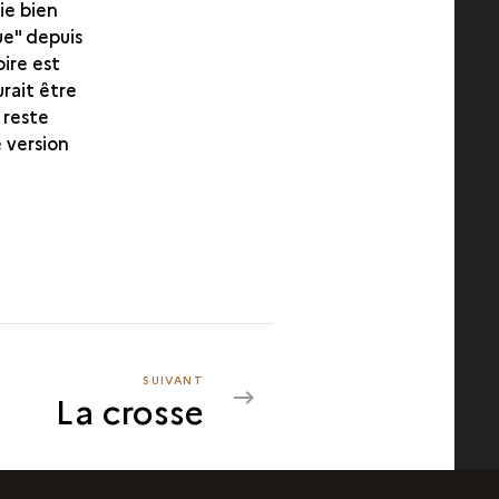
ie bien
ue" depuis
oire est
rait être
 reste
 version
SUIVANT
SUIVANT
La crosse
LA
CROSSE