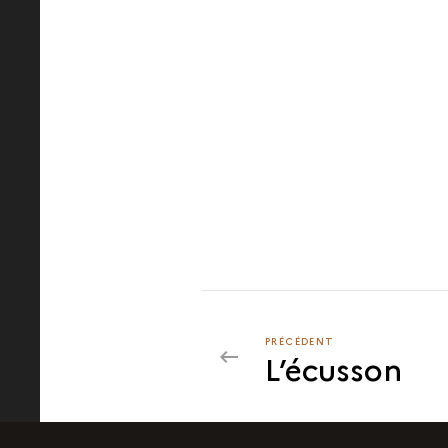
PRÉCÉDENT
PRÉCÉDENT
L’écusson
LA
CROSSE