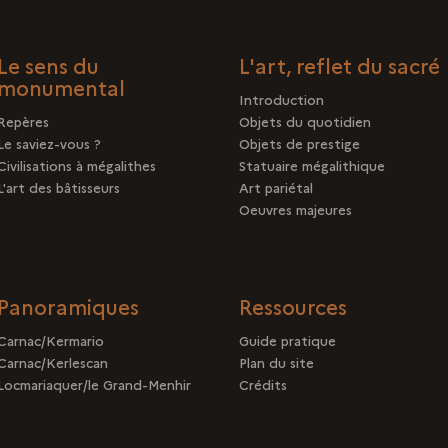
Le sens du
L'art, reflet du sacré
monumental
Introduction
Repères
Objets du quotidien
Le saviez-vous ?
Objets de prestige
Civilisations à mégalithes
Statuaire mégalithique
L'art des bâtisseurs
Art pariétal
Oeuvres majeures
Panoramiques
Ressources
Carnac/Kermario
Guide pratique
Carnac/Kerlescan
Plan du site
Locmariaquer/le Grand-Menhir
Crédits