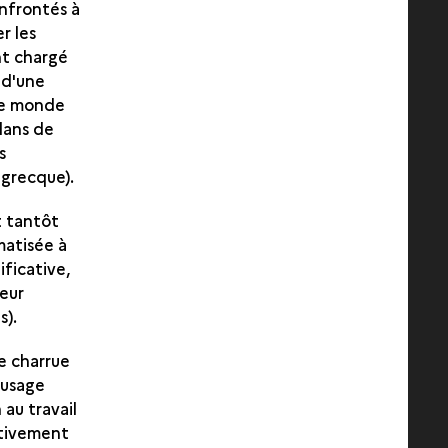
nfrontés à
r les
nt chargé
 d'une
 le monde
 dans de
s
grecque).
t tantôt
matisée à
ificative,
leur
s).
ne charrue
d'usage
 au travail
ectivement