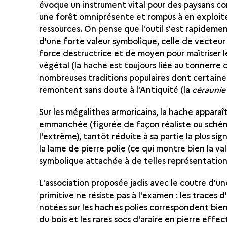
évoque un instrument vital pour des paysans co
une forêt omniprésente et rompus à en exploite
ressources. On pense que l'outil s'est rapideme
d'une forte valeur symbolique, celle de vecteur
force destructrice et de moyen pour maîtriser
végétal (la hache est toujours liée au tonnerre
nombreuses traditions populaires dont certaine
remontent sans doute à l'Antiquité (la
céraunie
Sur les mégalithes armoricains, la hache apparaî
emmanchée (figurée de façon réaliste ou sché
l'extrême), tantôt réduite à sa partie la plus sign
la lame de pierre polie (ce qui montre bien la va
symbolique attachée à de telles représentation
L'association proposée jadis avec le coutre d'u
primitive ne résiste pas à l'examen : les traces 
notées sur les haches polies correspondent bien
du bois et les rares socs d'araire en pierre eff