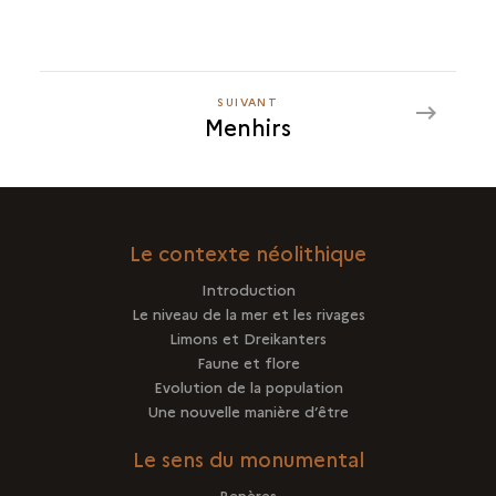
SUIVANT
SUIVANT
Menhirs
MENHIRS
Le contexte néolithique
Introduction
Le niveau de la mer et les rivages
Limons et Dreikanters
Faune et flore
Evolution de la population
Une nouvelle manière d’être
Le sens du monumental
Repères