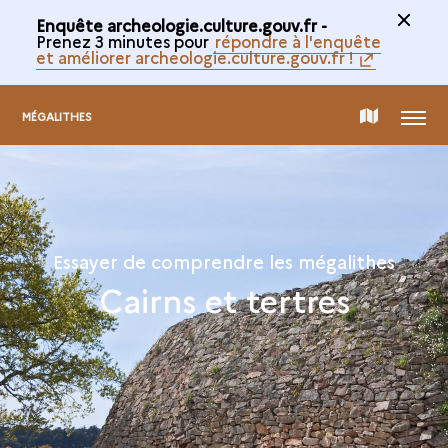
Enquête archeologie.culture.gouv.fr -
Prenez 3 minutes pour
répondre à l'enquête
et améliorer archeologie.culture.gouv.fr !
MENU
CARTE
MÉGALITHES
DE
LA
Essayer de comprendre les mégalithes
Cairns et tertres
COLLECTION