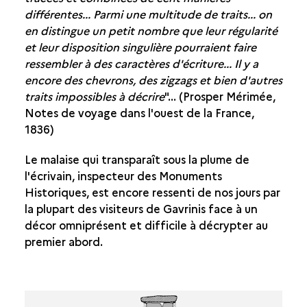
LE DÉCOR
différentes... Parmi une multitude de traits... on
en distingue un petit nombre que leur régularité
UN DÉCOR OMNIPRÉSENT
et leur disposition singulière pourraient faire
UN DÉCOR ORGANISÉ
ressembler à des caractères d'écriture... Il y a
ESSAI D’INTERPRÉTATION
encore des chevrons, des zigzags et bien d'autres
traits impossibles à décrire
"... (Prosper Mérimée,
APPRENDRE À LIRE GAVRINIS
Notes de voyage dans l'ouest de la France,
LES DÉCORS ANCIENS
1836)
ESSAI D’INTERPRÉTATION
Le malaise qui transparaît sous la plume de
l'écrivain, inspecteur des Monuments
Historiques, est encore ressenti de nos jours par
la plupart des visiteurs de Gavrinis face à un
décor omniprésent et difficile à décrypter au
premier abord.