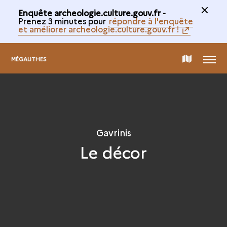
Enquête archeologie.culture.gouv.fr -
Prenez 3 minutes pour
répondre à l'enquête
et améliorer archeologie.culture.gouv.fr !
MENU
CARTE
MÉGALITHES
DE
LA
Gavrinis
Le décor
COLLECTION