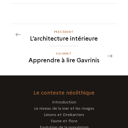
PRÉCÉDENT
PRÉCÉDENT
L’architecture intérieure
APPRENDRE
À
LIRE
SUIVANT
SUIVANT
Apprendre à lire Gavrinis
GAVRINIS
APPRENDRE
À
LIRE
GAVRINIS
Le contexte néolithique
Introduction
Le niveau de la mer et les rivages
Limons et Dreikanters
Faune et flore
Evolution de la population