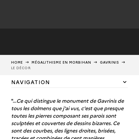
HOME
MÉGALITHISME EN MORBIHAN
GAVRINIS
LE DÉCOR
NAVIGATION
UN MONUMENT EXCEPTIONNEL
"...
Ce qui distingue le monument de Gavrinis de
HISTORIQUE
tous les dolmens que j'ai vus, c'est que presque
toutes les pierres composant ses parois sont
L’ARCHITECTURE EXTÉRIEURE
sculptées et couvertes de dessins bizarres. Ce
sont des courbes, des lignes droites, brisées,
L’ARCHITECTURE INTÉRIEURE
tracées et combinées de cent manières