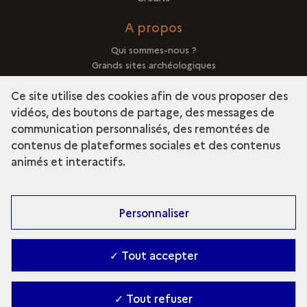
A propos
Qui sommes-nous ?
Grands sites archéologiques
Mentions légales
Ce site utilise des cookies afin de vous proposer des
vidéos, des boutons de partage, des messages de
communication personnalisés, des remontées de
contenus de plateformes sociales et des contenus
term
Découvrir la collection
animés et interactifs.
Personnaliser
✓ Tout accepter
✓ Tout refuser
Contact
-
Accessibilité : Partiellement conforme
-
Gestion des cookies
-
Ministère de la Culture