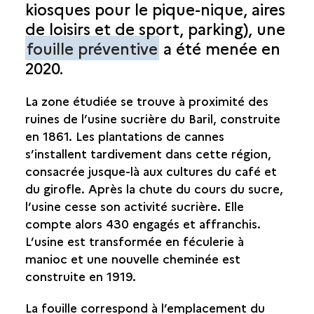
kiosques pour le pique-nique, aires
SAINT-BENOÎT
de loisirs et de sport, parking), une
fouille préventive
a été menée en
SAINT-DENIS
2020.
SAINT-JOSEPH
La zone étudiée se trouve à proximité des
ruines de l’usine sucrière du Baril, construite
SAINT-LEU
en 1861. Les plantations de cannes
s’installent tardivement dans cette région,
SAINT-LOUIS
consacrée jusque-là aux cultures du café et
du girofle. Après la chute du cours du sucre,
SAINT-PAUL
l’usine cesse son activité sucrière. Elle
compte alors 430 engagés et affranchis.
SAINT-PIERRE
L’usine est transformée en féculerie à
manioc et une nouvelle cheminée est
SAINT-PHILIPPE
construite en 1919.
PUITS ARABE
PUITS DES ANGLAIS
La fouille correspond à l’emplacement du