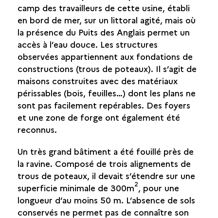
PUITS DES FRANÇAIS
camp des travailleurs de cette usine, établi
en bord de mer, sur un littoral agité, mais où
SAINTE-ROSE
la présence du Puits des Anglais permet un
accès à l’eau douce. Les structures
SAINTE-SUZANNE
observées appartiennent aux fondations de
constructions (trous de poteaux). Il s’agit de
SALAZIE
maisons construites avec des matériaux
périssables (bois, feuilles…) dont les plans ne
sont pas facilement repérables. Des foyers
et une zone de forge ont également été
reconnus.
Un très grand bâtiment a été fouillé près de
la ravine. Composé de trois alignements de
trous de poteaux, il devait s’étendre sur une
2
superficie minimale de 300m
, pour une
longueur d’au moins 50 m. L’absence de sols
conservés ne permet pas de connaître son