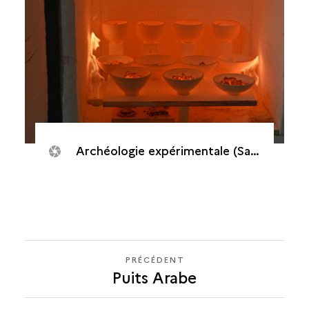
Archéologie expérimentale (Saint-Philippe, Puits des Anglais, 2020)
PRÉCÉDENT
PRÉCÉDENT
Puits Arabe
PUITS
DES
FRANÇAIS