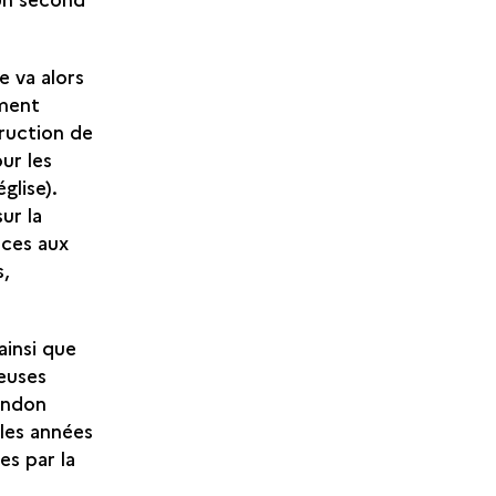
e va alors
mment
truction de
ur les
glise).
ur la
ices aux
s,
ainsi que
reuses
bandon
 les années
es par la