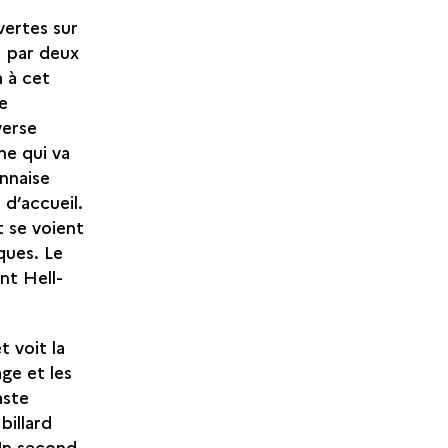
vertes sur
1 par deux
 à cet
e
verse
ne qui va
nnaise
 d’accueil.
t se voient
ques. Le
nt Hell-
 voit la
age et les
aste
billard
 Un second