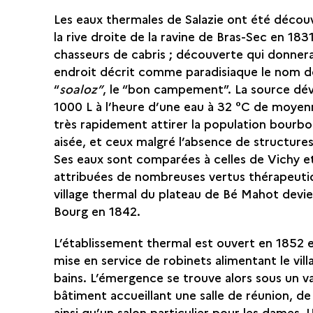
Les eaux thermales de Salazie ont été décou
la rive droite de la ravine de Bras-Sec en 183
chasseurs de cabris ; découverte qui donnera
endroit décrit comme paradisiaque le nom d
“
soaloz”
, le “bon campement”. La source dé
1000 L à l’heure d’une eau à 32 °C de moyen
très rapidement attirer la population bourbo
aisée, et ceux malgré l’absence de structures
Ses eaux sont comparées à celles de Vichy e
attribuées de nombreuses vertus thérapeuti
village thermal du plateau de Bé Mahot devie
Bourg en 1842.
L’établissement thermal est ouvert en 1852 et
mise en service de robinets alimentant le vill
bains. L’émergence se trouve alors sous un v
bâtiment accueillant une salle de réunion, de 
ainsi qu’un salon particulier pour les dames.