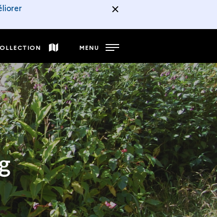
liorer
COLLECTION
MENU
g