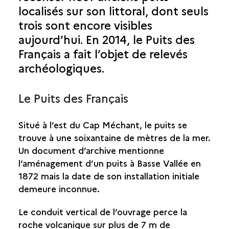
localisés sur son littoral, dont seuls
SAINT-BENOÎT
trois sont encore visibles
SAINT-DENIS
aujourd’hui. En 2014, le Puits des
Français a fait l’objet de relevés
SAINT-JOSEPH
archéologiques.
SAINT-LEU
Le Puits des Français
SAINT-LOUIS
Situé à l’est du Cap Méchant, le puits se
trouve à une soixantaine de mètres de la mer.
SAINT-PAUL
Un document d’archive mentionne
l’aménagement d’un puits à Basse Vallée en
SAINT-PIERRE
1872 mais la date de son installation initiale
demeure inconnue.
SAINT-PHILIPPE
PUITS ARABE
Le conduit vertical de l’ouvrage perce la
PUITS DES ANGLAIS
roche volcanique sur plus de 7 m de