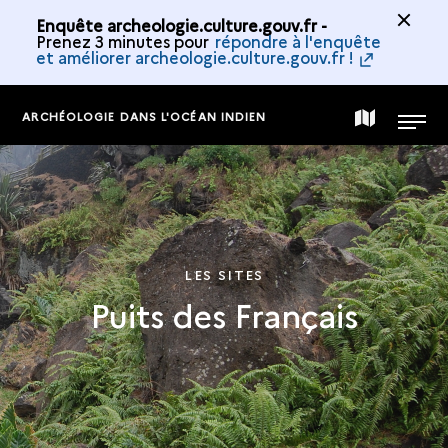
Enquête archeologie.culture.gouv.fr -
Prenez 3 minutes pour
répondre à l'enquête
et améliorer archeologie.culture.gouv.fr !
ARCHÉOLOGIE DANS L'OCÉAN INDIEN
CARTE
MENU
DE
LA
LES SITES
Puits des Français
COLLECTION