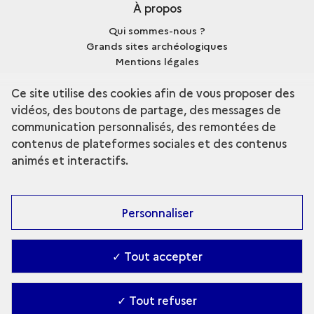
À propos
Qui sommes-nous ?
Grands sites archéologiques
Mentions légales
Crédits
Ce site utilise des cookies afin de vous proposer des
vidéos, des boutons de partage, des messages de
communication personnalisés, des remontées de
contenus de plateformes sociales et des contenus
terms
Découvrir la collection
animés et interactifs.
Personnaliser
✓ Tout accepter
✓ Tout refuser
Contact
-
Accessibilité : Partiellement conforme
-
Gestion des cookies
-
Ministère de la Culture