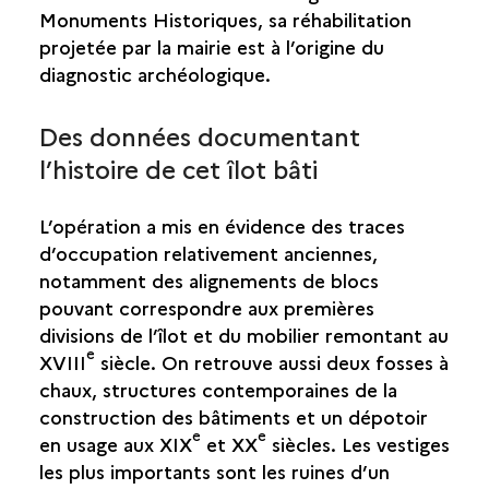
USINE DE PIERREFONDS
Monuments Historiques, sa réhabilitation
projetée par la mairie est à l’origine du
SAINT-PHILIPPE
diagnostic archéologique.
SAINTE-ROSE
Des données documentant
l’histoire de cet îlot bâti
SAINTE-SUZANNE
SALAZIE
L’opération a mis en évidence des traces
d’occupation relativement anciennes,
notamment des alignements de blocs
pouvant correspondre aux premières
divisions de l’îlot et du mobilier remontant au
e
XVIII
siècle. On retrouve aussi deux fosses à
chaux, structures contemporaines de la
construction des bâtiments et un dépotoir
e
e
en usage aux XIX
et XX
siècles. Les vestiges
les plus importants sont les ruines d’un