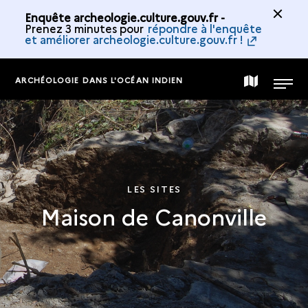
Enquête archeologie.culture.gouv.fr -
Prenez 3 minutes pour
répondre à l'enquête
et améliorer archeologie.culture.gouv.fr !
ARCHÉOLOGIE DANS L'OCÉAN INDIEN
CARTE
MENU
DE
LA
LES SITES
Maison de Canonville
COLLECTION