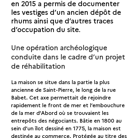
en 2015 a permis de documenter
SAINT-BENOÎT
les vestiges d’un ancien dépôt de
rhums ainsi que d’autres traces
SAINT-DENIS
d’occupation du site.
SAINT-JOSEPH
Une opération archéologique
SAINT-LEU
conduite dans le cadre d’un projet
de réhabilitation
SAINT-LOUIS
La maison se situe dans la partie la plus
SAINT-PAUL
ancienne de Saint-Pierre, le long de la rue
Babet. Cet axe permettait de rejoindre
SAINT-PIERRE
rapidement le front de mer et l’embouchure
GARE
de la mer d’Abord où se trouvaient les
HÔPITAL DE L’USINE CHOPPY
entrepôts des négociants. Bâtie en 1800 au
MAISON DE CANONVILLE
sein d’un îlot dessiné en 1775, la maison est
PONT DE LA RAVINE BLANCHE
destinée au commerce. Protégée au titre des