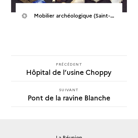
Mobilier archéologique (Saint-Pierre, Maison de Canonville)
PRÉCÉDENT
PRÉCÉDENT
Hôpital de l’usine Choppy
PONT
DE
LA
SUIVANT
SUIVANT
RAVINE
Pont de la ravine Blanche
PONT
BLANCHE
DE
LA
RAVINE
BLANCHE
La Réunion