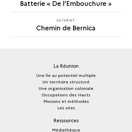
Batterie « De l’Embouchure »
CHEMIN
DE
BERNICA
SUIVANT
SUIVANT
Chemin de Bernica
CHEMIN
DE
BERNICA
La Réunion
Une île au potentiel multiple
Un territoire structuré
Une organisation coloniale
Occupations des Hauts
Missions et méthodes
Les sites
Ressources
Médiathèque