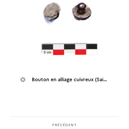
Bouton en alliage cuivreux (Saint-Paul, Cap Champagne)
PRÉCÉDENT
PRÉCÉDENT