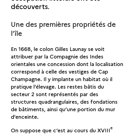
découverts.
SAINT-BENOÎT
SAINT-DENIS
Une des premières propriétés de
l’île
SAINT-JOSEPH
En 1668, le colon Gilles Launay se voit
SAINT-LEU
attribuer par la Compagnie des Indes
orientales une concession dont la localisation
SAINT-LOUIS
correspond à celle des vestiges de Cap
Champagne. Il y implante un habitat où il
SAINT-PAUL
pratique l’élevage. Les restes bâtis du
BASSIN VITAL
secteur 2 sont représentés par des
BATTERIE « DE DROITE »
structures quadrangulaires, des fondations
BATTERIE « DE L’EMBOUCHURE »
de bâtiments, ainsi qu’une portion du mur
CAP CHAMPAGNE
d’enceinte.
CHEMIN DE BERNICA
e
CIMETIÈRE MARIN
On suppose que c’est au cours du XVIII