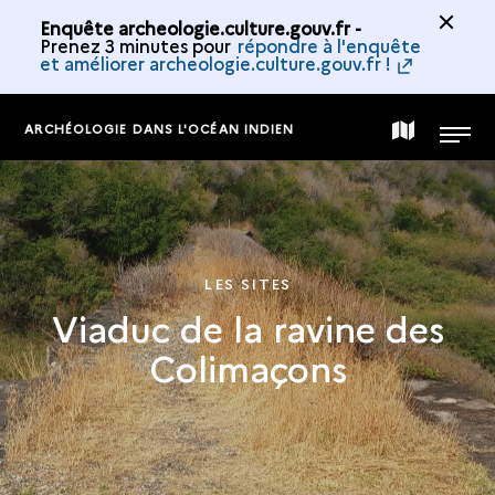
Enquête archeologie.culture.gouv.fr -
Prenez 3 minutes pour
répondre à l'enquête
et améliorer archeologie.culture.gouv.fr !
ARCHÉOLOGIE DANS L'OCÉAN INDIEN
CARTE
MENU
DE
LA
LES SITES
Viaduc de la ravine des
COLLECTION
Colimaçons