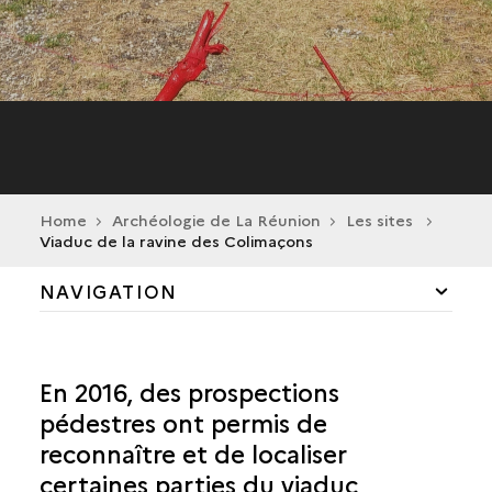
Home
Archéologie de La Réunion
Les sites
Viaduc de la ravine des Colimaçons
NAVIGATION
CILAOS
En 2016, des prospections
LA POSSESSION
pédestres ont permis de
reconnaître et de localiser
SAINT-ANDRÉ
certaines parties du viaduc