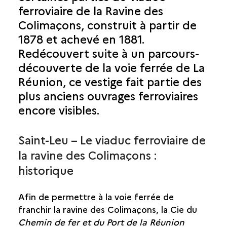
ferroviaire de la Ravine des
SAINT-BENOÎT
Colimaçons, construit à partir de
SAINT-DENIS
1878 et achevé en 1881.
Redécouvert suite à un parcours-
SAINT-JOSEPH
découverte de la voie ferrée de La
Réunion, ce vestige fait partie des
SAINT-LEU
plus anciens ouvrages ferroviaires
RAVINE DU TROU
encore visibles.
VIADUC DE LA PETITE RAVINE
VIADUC DE LA RAVINE DES COLIMAÇONS
Saint-Leu – Le viaduc ferroviaire de
la ravine des Colimaçons :
SAINT-LOUIS
historique
SAINT-PAUL
Afin de permettre à la voie ferrée de
SAINT-PIERRE
franchir la ravine des Colimaçons, la Cie du
Chemin de fer et du Port de la Réunion