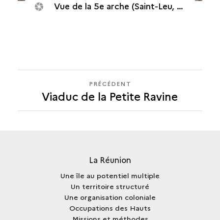
Vue de la 5e arche (Saint-Leu, Viaduc de la ravine des Colimaçons, 1994)
PRÉCÉDENT
PRÉCÉDENT
Viaduc de la Petite Ravine
La Réunion
Une île au potentiel multiple
Un territoire structuré
Une organisation coloniale
Occupations des Hauts
Missions et méthodes