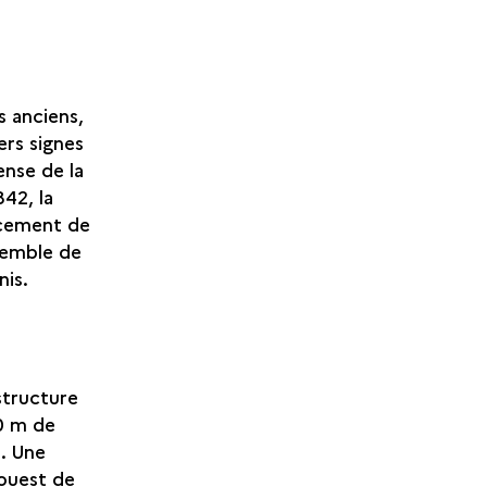
s anciens,
ers signes
ense de la
842, la
acement de
nsemble de
nis.
 structure
0 m de
. Une
-ouest de