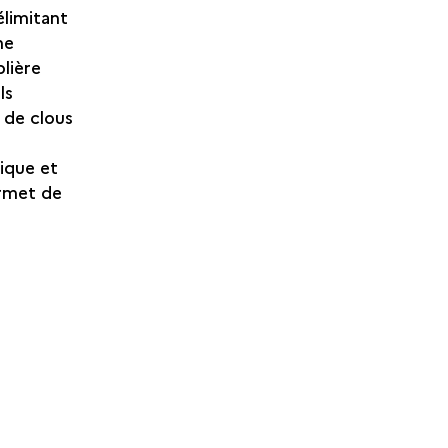
élimitant
ne
blière
ls
, de clous
ique et
ermet de