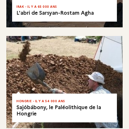
IRAK - IL Y A 65 000 ANS
L'abri de Sarsyan-Rostam Agha
EN RÉSUMÉ
HONGRIE - IL Y A 54 000 ANS
Sajóbábony, le Paléolithique de la
Hongrie