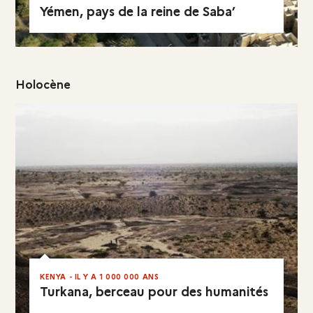
Yémen, pays de la reine de Saba’
VISITER LE SITE
Holocène
EN RÉSUMÉ
KENYA - IL Y A 1 000 000 ANS
Turkana, berceau pour des humanités