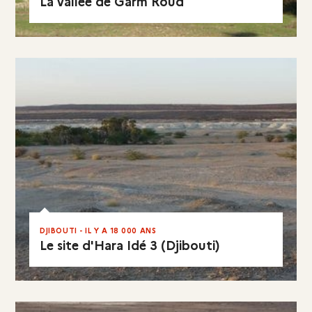
La vallée de Garm Roud
EN RÉSUMÉ
DJIBOUTI - IL Y A 18 000 ANS
Le site d'Hara Idé 3 (Djibouti)
EN RÉSUMÉ