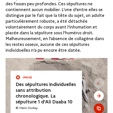
des fosses peu profondes. Ces sépultures ne
contiennent aucun mobilier. L’une d’entre elles se
distingue par le fait que la tête du sujet, un adulte
particulièrement robuste, a été détachée
volontairement du corps avant l’inhumation et
placée dans la sépulture sous l’humérus droit.
Malheureusement, en l’absence de collagène dans
les restes osseux, aucune de ces sépultures
individuelles n’a pu encore être datée.
IMAGE
see pr
Des sépultures individuelles
sans attribution
chronologique. La
see ne
sépulture 1 d'Ali Daaba 10
© Henri Duday
see al