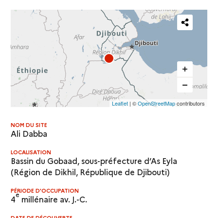
Partager
cette
carte
Leaflet
| ©
OpenStreetMap
contributors
NOM DU SITE
Ali Dabba
LOCALISATION
Bassin du Gobaad, sous-préfecture d’As Eyla
(Région de Dikhil, République de Djibouti)
PÉRIODE D'OCCUPATION
e
4
millénaire av. J.-C.
DATE DE DÉCOUVERTE