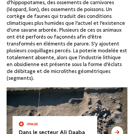
d’hippopotames, des ossements de carnivores
(léopard, lion), des ossements de poissons. Un
cortège de faunes qui traduit des conditions
climatiques plus humides que l’actuel et l’existence
d’une savane arborée. Plusieurs de ces os animaux
ont été perforés ou façonnés afin d’être
transformés en éléments de parure. S’y ajoutent
plusieurs coquillages percés. La poterie modelée est
totalement absente, alors que l’industrie lithique
en obsidienne est présente sous la forme d’éclats
de débitage et de microlithes géométriques
(segments).
see pr
IMAGE
Dans le secteur Ali Daaba
see ne