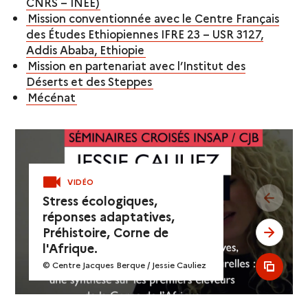
CNRS – INEE)
Mission conventionnée avec le Centre Français
des Études Ethiopiennes IFRE 23 – USR 3127,
Addis Ababa, Ethiopie
Mission en partenariat avec l’Institut des
Déserts et des Steppes
Mécénat
VIDÉO
see pr
Stress écologiques,
réponses adaptatives,
Préhistoire, Corne de
see ne
l'Afrique.
© Centre Jacques Berque / Jessie Cauliez
see al