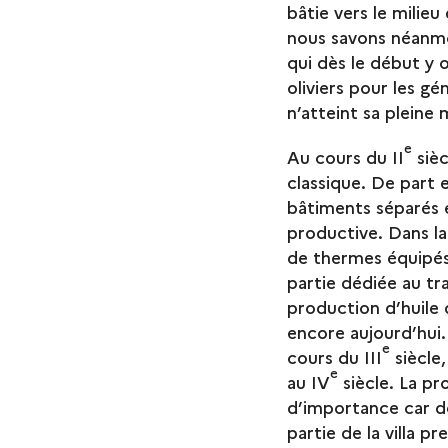
bâtie vers le milieu 
nous savons néanmoin
qui dès le début y 
oliviers pour les g
n’atteint sa pleine
e
Au cours du II
sièc
classique. De part 
bâtiments séparés e
productive. Dans la 
de thermes équipés
partie dédiée au trav
production d’huile d
encore aujourd’hui.
e
cours du III
siècle
e
au IV
siècle. La pr
d’importance car de
partie de la villa p