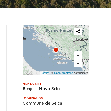
Partager
cette
carte
Leaflet
| ©
OpenStreetMap
contributors
NOM DU SITE
Bunje – Novo Selo
LOCALISATION
Commune de Selca