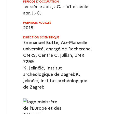
us slide
PÉRIODE D'OCCUPATION
Ier siècle apr. J.-C. – VIIe siècle
apr. J.-C.
slide
PREMIÈRES FOUILLES
2015
edia
DIRECTION SCIENTIFIQUE
Emmanuel Botte, Aix-Marseille
université, chargé de Recherche,
CNRS, Centre C. Jullian, UMR
7299
K. Jelinčić, Institut
archéologique de ZagrebK.
Jelinčić, Institut archéologique
de Zagreb