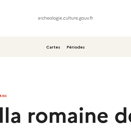
Cartes
Périodes
INE DE BUNJE
 ANS
illa romaine d