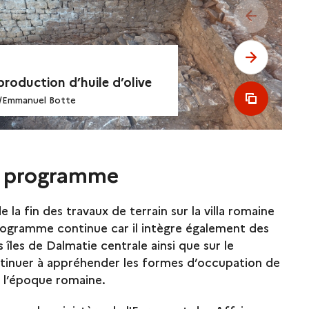
see previo
see next 
production d’huile d’olive
see all m
/Emmanuel Botte
u programme
la fin des travaux de terrain sur la villa romaine
programme continue car il intègre également des
 îles de Dalmatie centrale ainsi que sur le
tinuer à appréhender les formes d’occupation de
t l’époque romaine.