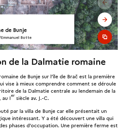
see previo
see next 
ne de Bunje
see all m
/Emmanuel Botte
on de la Dalmatie romaine
la romaine de Bunje sur l’île de Brač est la première
qui vise à mieux comprendre comment se déroule
ritoire de la Dalmatie centrale au lendemain de la
er
 au I
siècle av. J.-C.
té par la villa de Bunje car elle présentait un
ique intéressant. Y a été découvert une villa qui
ndes phases d’occupation. Une première ferme est