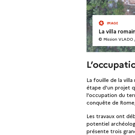
IMAGE
La villa romai
© Mission VLADO 
L’occupati
La fouille de la vil
étape d’un projet 
l’occupation du ter
conquête de Rome,
Les travaux ont débu
potentiel archéolog
présente trois gra