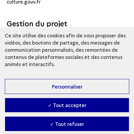
culture.gouv.fr
Gestion du projet
Ce site utilise des cookies afin de vous proposer des
La gestion de projet est assurée par le responsable
vidéos, des boutons de partage, des messages de
du développement numérique du
musée
communication personnalisés, des remontées de
d'Archéologie nationale - Domaine national de
contenus de plateformes sociales et des contenus
Saint-Germain-en-Laye
, avec le soutien de la sous-
animés et interactifs.
direction des systèmes d'information du
secrétariat général du ministère de la Culture.
Personnaliser
Conception et réalisation du site
✓ Tout accepter
Graphique, intégration et développement du site :
Almavia CX
Module utilisé pour les médias de type "Zoom" :
✓ Tout refuser
IIPImage