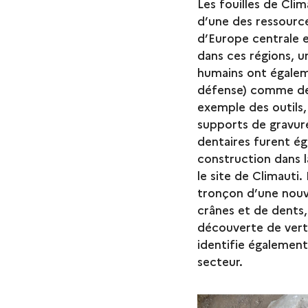
Les fouilles de Cli
d’une des ressource
d’Europe centrale e
dans ces régions, u
humains ont égaleme
défense) comme des
exemple des outils
supports de gravure
dentaires furent é
construction dans 
le site de Climauti.
tronçon d’une nouv
crânes et de dents,
découverte de ver
identifie également
secteur.