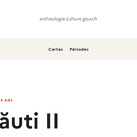
Cartes
Périodes
00 ANS
ăuti II