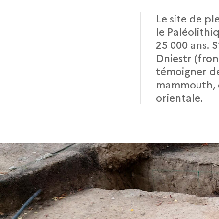
Le site de p
le Paléolithi
25 000 ans. S
Dniestr (fron
témoigner de 
mammouth, co
orientale.