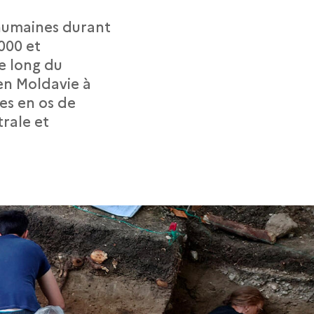
 humaines durant
 000 et
le long du
 en Moldavie à
res en os de
rale et