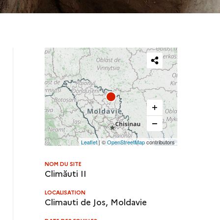
Partager
cette
carte
Leaflet
| ©
OpenStreetMap
contributors
NOM DU SITE
Climăuti II
LOCALISATION
Climauti de Jos, Moldavie