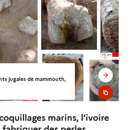
see previo
see next 
ents jugales de mammouth,
see all m
 coquillages marins, l’ivoire
r fabriquer des perles