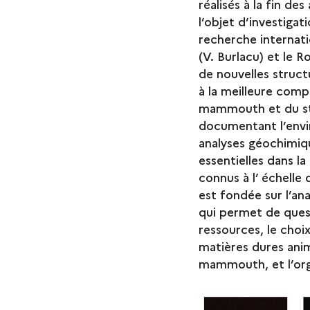
réalisés à la fin d
l’objet d’investiga
recherche internatio
(V. Burlacu) et le R
de nouvelles struct
à la meilleure comp
mammouth et du sta
documentant l’envi
analyses géochimiq
essentielles dans l
connus à l’ échelle 
est fondée sur l’an
qui permet de quest
ressources, le choix
matières dures anim
mammouth, et l’org