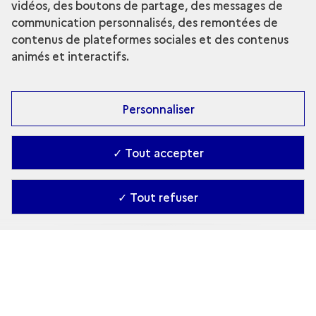
vidéos, des boutons de partage, des messages de
communication personnalisés, des remontées de
contenus de plateformes sociales et des contenus
Votre courriel
*
animés et interactifs.
Objet du message
*
Personnaliser
Votre message
*
✓ Tout accepter
✓ Tout refuser
Pour afficher un nouveau code ou écouter le code,
utilisez les boutons situés à côté de l'image.
Saisir le code de sécurité
Le code est composé de chiffres et de lettres.