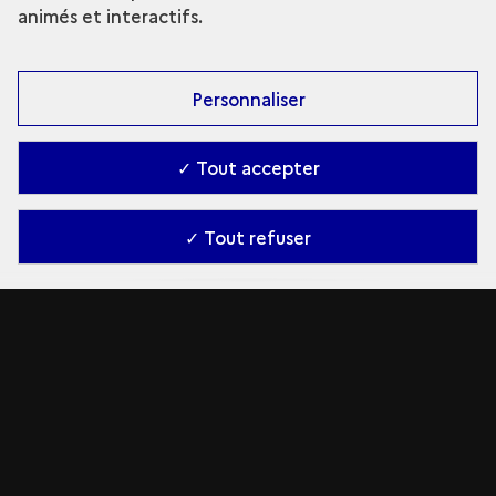
animés et interactifs.
Personnaliser
✓ Tout accepter
✓ Tout refuser
3000 ans d'urbanisme
Temple de Bel Palmyre
Sanctuaire de Nabû