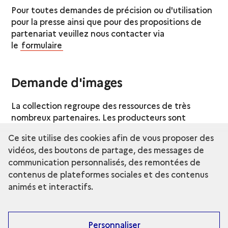
Pour toutes demandes de précision ou d'utilisation
pour la presse ainsi que pour des propositions de
partenariat veuillez nous contacter via
le
formulaire
Demande d'images
La collection regroupe des ressources de très
nombreux partenaires. Les producteurs sont
indiqués dans les crédits des images. Les demandes
Ce site utilise des cookies afin de vous proposer des
d'images des
grottes et abris ornés
(Chauvet,
vidéos, des boutons de partage, des messages de
Lascaux,...) sont à adresser au
Centre National de
communication personnalisés, des remontées de
Préhistoire
.
contenus de plateformes sociales et des contenus
animés et interactifs.
Personnaliser