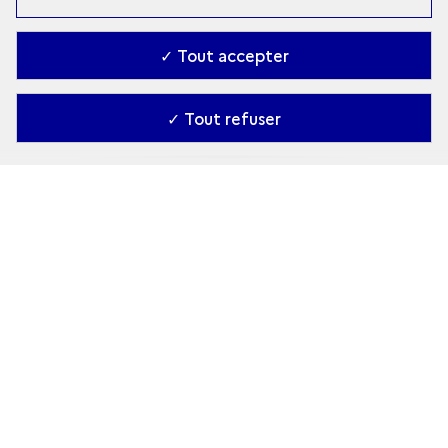
✓ Tout accepter
Archeologie.culture.fr
Panorama des recherches archéologiques françaises dans le
monde
✓ Tout refuser
PLAN DU SITE
Accueil
Archéologie en France
Archéologie française dans le monde
Patrimoine du Proche-Orient
Patrimoine d’Afghanistan
Carte de la collection
Médiathèque
RÉSEAU