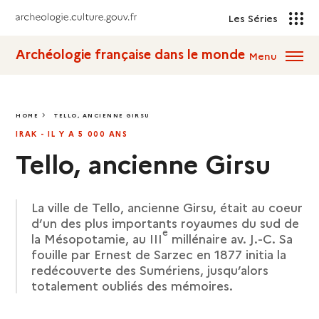
Les Séries
Archéologie française dans le monde
Menu
HOME
TELLO, ANCIENNE GIRSU
TELLO, ANCIENNE GIRSU
IRAK - IL Y A 5 000 ANS
Tello, ancienne Girsu
La ville de Tello, ancienne Girsu, était au coeur
d’un des plus importants royaumes du sud de
e
la Mésopotamie, au III
millénaire av. J.-C. Sa
fouille par Ernest de Sarzec en 1877 initia la
redécouverte des Sumériens, jusqu’alors
totalement oubliés des mémoires.