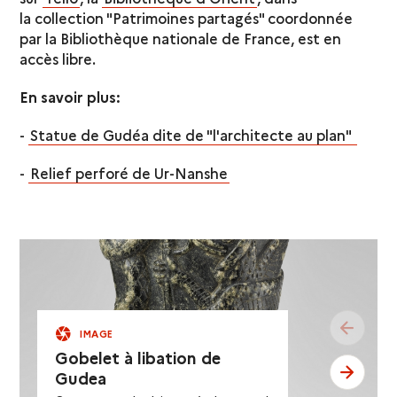
la collection "Patrimoines partagés" coordonnée
par la Bibliothèque nationale de France, est en
accès libre.
En
savoir plus:
-
Statue de Gudéa dite de "l'architecte au plan"
-
Relief perforé de Ur-Nanshe
see pr
IMAGE
Gobelet à libation de
see ne
Gudea