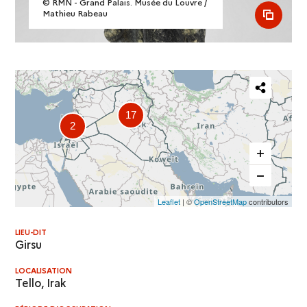
© RMN - Grand Palais. Musée du Louvre /
Mathieu Rabeau
see al
Partager
17
cette
2
carte
Leaflet
| ©
OpenStreetMap
contributors
LIEU-DIT
Girsu
LOCALISATION
Tello, Irak