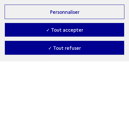
Personnaliser
✓ Tout accepter
✓ Tout refuser
Grands sites archéologiques
COLLECTION
Depuis plus de 20 ans, la collection Grands sites
archéologiques valorise les résultats de la
recherche française