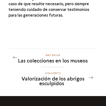
caso de que resulte necesario, pero siempre
teniendo cuidado de conservar testimonios
para las generaciones futuras.
ANTERIOR
ANTERIOR
Las colecciones en los museos
VALORIZACIÓN
DE
LOS
SIGUIENTE
SIGUIENTE
Valorización de los abrigos
ABRIGOS
VALORIZACIÓN
esculpidos
ESCULPIDOS
DE
LOS
ABRIGOS
ESCULPIDOS