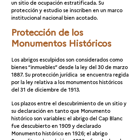
un sitio de ocupación estratificada. Su
ARQUEOLOGÍA DE LOS SUELOS
protección y estudio se inscriben en un marco
PROTECCIÓN, CONSERVACIÓN, VALORIZACIÓN
institucional nacional bien acotado.
LAS COLECCIONES EN LOS MUSEOS
Protección de los
EL CENTRO DE INTERPRETACIÓN DEL ROC-AUX-
SORCIERS
Monumentos Históricos
VALORIZACIÓN DE LOS ABRIGOS ESCULPIDOS
CONSERVACIÓN DE LOS ABRIGOS ESCULPIDOS
Los abrigos esculpidos son considerados como
PROTEGER Y ESTUDIAR LOS ABRIGOS
bienes “inmuebles” desde la ley del 30 de marzo
ESCULPIDOS
1887. Su protección jurídica se encuentra regida
PATRIMONIO MUNDIAL
por la ley relativa a los monumentos históricos
del 31 de diciembre de 1913.
Los plazos entre el descubrimiento de un sitio y
su declaración en tanto que Monumento
histórico son variables: el abrigo del Cap Blanc
fue descubierto en 1909 y declarado
Monumento histórico en 1926; el abrigo