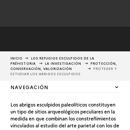
INICIO
LOS REFUGIOS ESCULPIDOS DE LA
PRÉHISTORIA
LA INVESTIGACIÓN
PROTECCIÓN,
CONSERVACIÓN, VALORIZACIÓN
PROTEGER Y
ESTUDIAR LOS ABRIGOS ESCULPIDOS
NAVEGACIÓN
UNA INVESTIGACIÓN PLURIDISCIPLINAR
Los abrigos esculpidos paleolíticos constituyen
LA FORMACIÓN DE LOS ABRIGOS ROCOSOS
un tipo de sitios arqueológicos peculiares en la
medida en que combinan los constreñimientos
MÉTODOS DE ANÁLISIS DEL ARTE PARIETAL
vinculados al estudio del arte parietal con los de