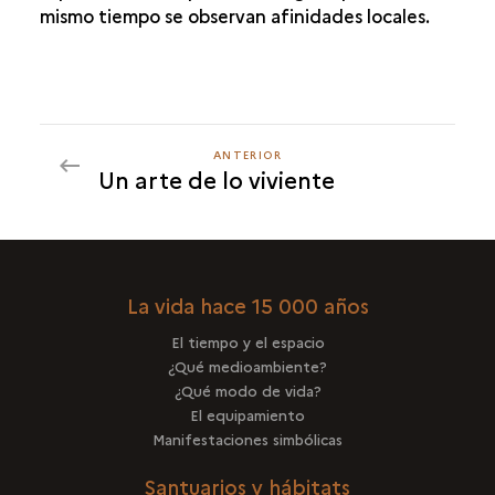
mismo tiempo se observan afinidades locales.
EN EL CRUCE DE LOS ESPACIOS
UNA TRADICIÓN ARTÍSTICA
DOS GRUPOS DISTINTOS
¿ARTISTAS ITINERANTES?
ANTERIOR
ANTERIOR
Un arte de lo viviente
La vida hace 15 000 años
El tiempo y el espacio
¿Qué medioambiente?
¿Qué modo de vida?
El equipamiento
Manifestaciones simbólicas
Santuarios y hábitats