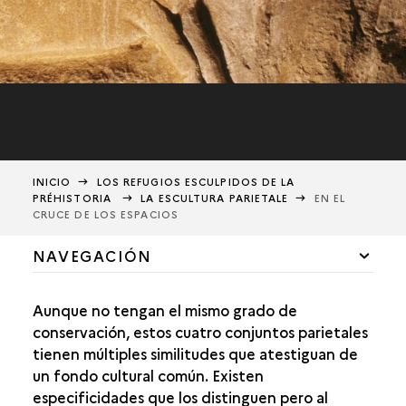
INICIO
LOS REFUGIOS ESCULPIDOS DE LA
PRÉHISTORIA
LA ESCULTURA PARIETALE
EN EL
CRUCE DE LOS ESPACIOS
NAVEGACIÓN
UN CONJUNTO ORIGINAL
Aunque no tengan el mismo grado de
EL ATAQUE DE LA PARED
conservación, estos cuatro conjuntos parietales
tienen múltiples similitudes que atestiguan de
EL HOMBRE Y EL ANIMAL
un fondo cultural común. Existen
especificidades que los distinguen pero al
UN ARTE DE LO VIVIENTE