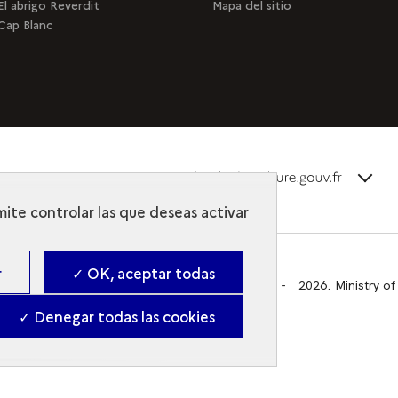
El abrigo Reverdit
Mapa del sitio
Cap Blanc
terms_
Descubra la colección
mite controlar las que deseas activar
r
✓ OK, aceptar todas
Gestion des cookies
-
2026. Ministry of
✓ Denegar todas las cookies