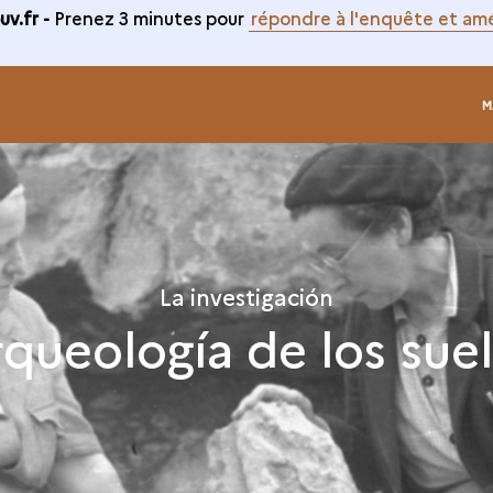
v.fr -
Prenez 3 minutes pour
répondre à l'enquête et amé
M
La investigación
queología de los sue