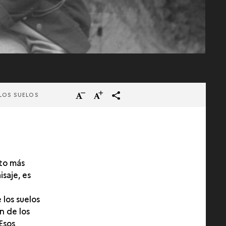
Reducir
Aumentar
terms_trans.social.share
LOS SUELOS
el
el
tamaño
tamaño
del
del
texto.
texto.
xto más
saje, es
 los suelos
n de los
 Esos