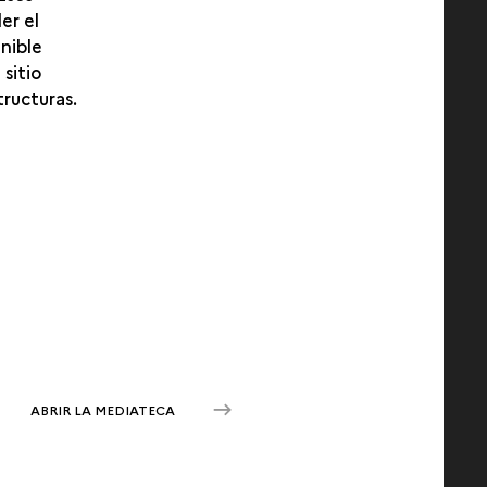
er el
nible
 sitio
tructuras.
ABRIR LA MEDIATECA