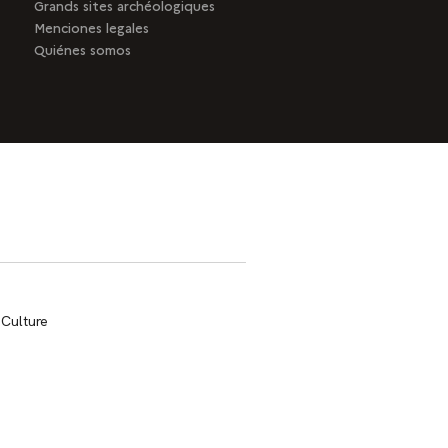
Grands sites archéologiques
Menciones legales
Quiénes somos
trans.bandeau_cutlure.archeo
 Culture