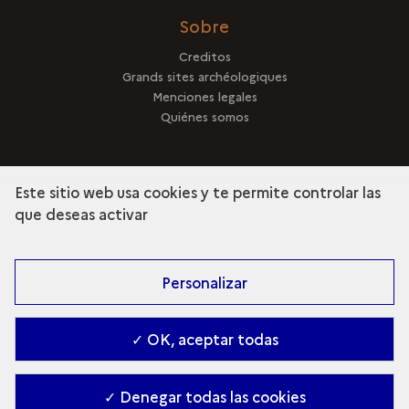
Sobre
Creditos
Grands sites archéologiques
Menciones legales
Quiénes somos
Este sitio web usa cookies y te permite controlar las
que deseas activar
terms
Descubra la colección
Personalizar
✓ OK, aceptar todas
✓ Denegar todas las cookies
Gestion des cookies
-
2026. Ministry of Culture