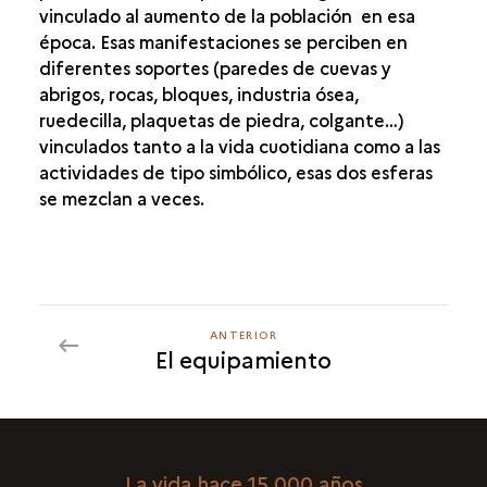
vinculado al aumento de la población en esa
MANIFESTACIONES SIMBÓLICAS
época. Esas manifestaciones se perciben en
diferentes soportes (paredes de cuevas y
PAREDES DECORADAS
abrigos, rocas, bloques, industria ósea,
ARTE MUEBLE Y ADORNOS.
ruedecilla, plaquetas de piedra, colgante…)
LAS TÉCNICAS
vinculados tanto a la vida cuotidiana como a las
TEMAS Y FORMAS
actividades de tipo simbólico, esas dos esferas
LAS SEPULTURAS MAGDALENIENSES
se mezclan a veces.
ANTERIOR
ANTERIOR
El equipamiento
La vida hace 15 000 años