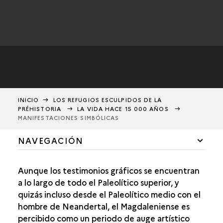
INICIO
LOS REFUGIOS ESCULPIDOS DE LA
PRÉHISTORIA
LA VIDA HACE 15 000 AÑOS
MANIFESTACIONES SIMBÓLICAS
NAVEGACIÓN
EL TIEMPO Y EL ESPACIO
Aunque los testimonios gráficos se encuentran
¿QUÉ MEDIOAMBIENTE ?
a lo largo de todo el Paleolítico superior, y
quizás incluso desde el Paleolítico medio con el
¿QUÉ MODO DE VIDA?
hombre de Neandertal, el Magdaleniense es
percibido como un periodo de auge artístico
EL EQUIPAMIENTO