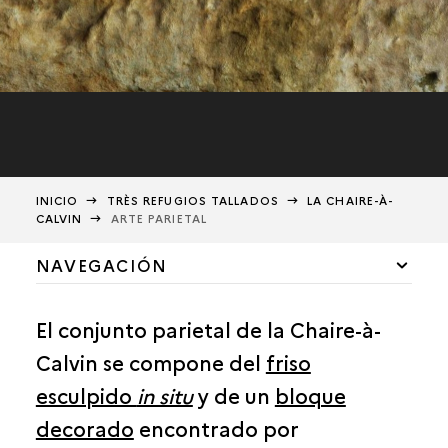
INICIO
TRÈS REFUGIOS TALLADOS
LA CHAIRE-À-
CALVIN
ARTE PARIETAL
NAVEGACIÓN
DESCRIPCIÓN
El conjunto parietal de la Chaire-à-
CONTEXTO
Calvin se compone del
friso
ARTE PARIETAL DE LA CHAIRE-A-CALVIN
esculpido
in situ
y de un
bloque
decorado
encontrado por