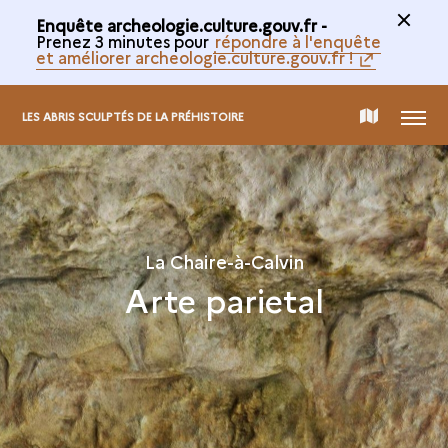
Enquête archeologie.culture.gouv.fr -
Prenez 3 minutes pour
répondre à l'enquête
et améliorer archeologie.culture.gouv.fr !
MENÚ
MAPA
LES ABRIS SCULPTÉS DE LA PRÉHISTOIRE
INTERACTIVO
La Chaire-à-Calvin
Arte parietal