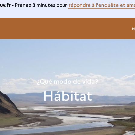
v.fr -
Prenez 3 minutes pour
répondre à l'enquête et amé
M
¿Qué modo de vida?
Hábitat