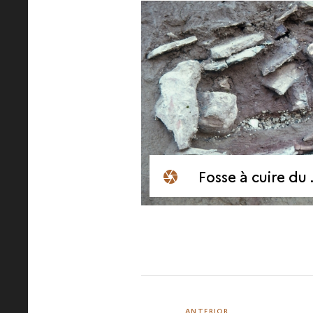
Fosse à cuire du site de Gönnersdorf
ANTERIOR
ANTERIOR