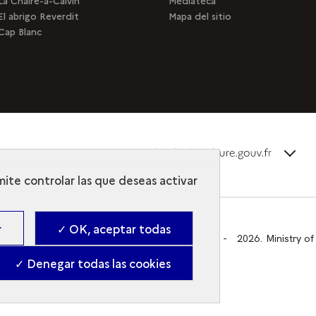
La Chaire-à-Calvin
Mediateca
El abrigo Reverdit
Mapa del sitio
Cap Blanc
terms_
Descubra la colección
mite controlar las que deseas activar
r
✓ OK, aceptar todas
Gestion des cookies
-
2026. Ministry of
✓ Denegar todas las cookies