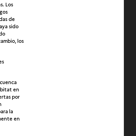
s. Los
igos
adas de
aya sido
ndo
ambio, los
es
a cuenca
bitat en
ertas por
n
ara la
emente en