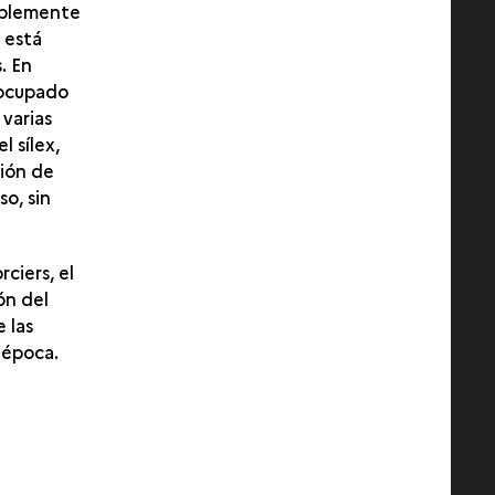
bablemente
 está
. En
á ocupado
 varias
l sílex,
ción de
so, sin
ciers, el
ón del
 las
 época.