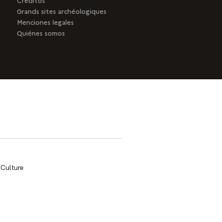
Creditos
Grands sites archéologiques
Menciones legales
Quiénes somos
trans.bandeau_cutlure.archeo
 Culture