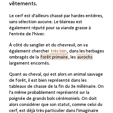
vêtements.
LA CHASSE
UNE TECHNIQUE SOCIALE
Le cerf est d'ailleurs chassé par hardes entières,
LES ESPÈCES CHASSÉES
sans sélection aucune. Le blaireau est
LA PANOPLIE DU CHASSEUR
également réputé pour sa viande grasse à
LE TERRITOIRE DE CHASSE
l'entrée de l'hiver.
L’EXPLOITATION DE LA FORÊT
À côté du sanglier et du chevreuil, on va
également chercher
très loin
, dans les herbages
ombragés de la
forêt primaire
, les
aurochs
largement encornés.
Quant au cheval, qui est alors un animal sauvage
de forêt, il est bien représenté dans les
tableaux de chasse de la fin du 3e millénaire. On
l'a même probablement représenté sur la
poignée de grands bols cérémoniels. On doit
alors considérer que son statut, comme celui du
cerf, est déjà très particulier dans l'imaginaire