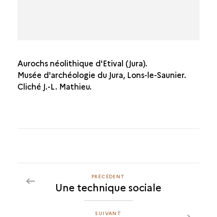
Aurochs néolithique d'Etival (Jura).
Musée d'archéologie du Jura, Lons-le-Saunier.
Cliché J.-L. Mathieu.
PRÉCÉDENT
PRÉCÉDENT
Une technique sociale
LA
PANOPLIE
DU
SUIVANT
SUIVANT