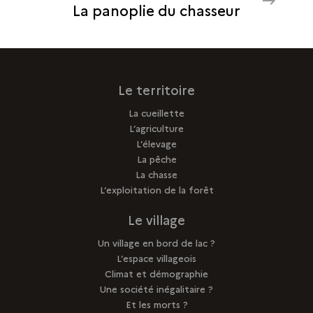
La panoplie du chasseur
CHASSEUR
LA
PANOPLIE
DU
CHASSEUR
Le territoire
La cueillette
L’agriculture
L’élevage
La pêche
La chasse
L’exploitation de la forêt
Le village
Un village en bord de lac ?
L’espace villageois
Climat et démographie
Une société inégalitaire ?
Et les morts ?