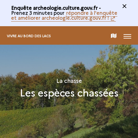
Enquête archeologie.culture.gouv.fr -
Prenez 3 minutes pour
répondre à l'enquête
et améliorer archeologie.culture.gouv.fr !
MENU
CARTE
VIVRE AU BORD DES LACS
DE
LA
La chasse
Les espèces chassées
COLLECTION