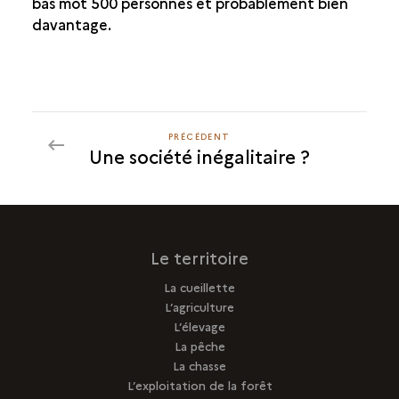
bas mot 500 personnes et probablement bien
davantage.
DES OS HUMAINS, MAIS PAS DE SÉPULTURE
DES SÉPULTURES NON CONTEMPORAINES
PRÉCÉDENT
PRÉCÉDENT
Une société inégalitaire ?
Le territoire
La cueillette
L’agriculture
L’élevage
La pêche
La chasse
L’exploitation de la forêt