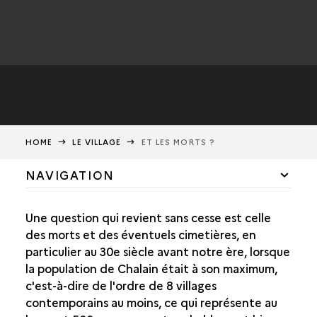
HOME
LE VILLAGE
ET LES MORTS ?
NAVIGATION
UN VILLAGE EN BORD DE LAC ?
Une question qui revient sans cesse est celle
L’ESPACE VILLAGEOIS
des morts et des éventuels cimetières, en
particulier au 30e siècle avant notre ère, lorsque
CLIMAT ET DÉMOGRAPHIE
la population de Chalain était à son maximum,
c'est-à-dire de l'ordre de 8 villages
UNE SOCIÉTÉ INÉGALITAIRE ?
contemporains au moins, ce qui représente au
ET LES MORTS ?