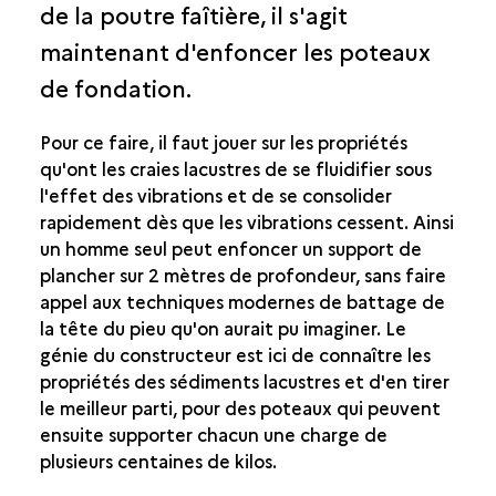
de la poutre faîtière, il s'agit
ASSEMBLER
maintenant d'enfoncer les poteaux
BRÊLER
de fondation.
POSER LES PAROIS
COUVRIR LA MAISON
Pour ce faire, il faut jouer sur les propriétés
CONCLUSION
qu'ont les craies lacustres de se fluidifier sous
LA PROBLÉMATIQUE
l'effet des vibrations et de se consolider
LA MÉTHODE
rapidement dès que les vibrations cessent. Ainsi
D'AUTRES SOLUTIONS
un homme seul peut enfoncer un support de
plancher sur 2 mètres de profondeur, sans faire
QUELQUES RECETTES
appel aux techniques modernes de battage de
la tête du pieu qu'on aurait pu imaginer. Le
génie du constructeur est ici de connaître les
propriétés des sédiments lacustres et d'en tirer
le meilleur parti, pour des poteaux qui peuvent
ensuite supporter chacun une charge de
plusieurs centaines de kilos.