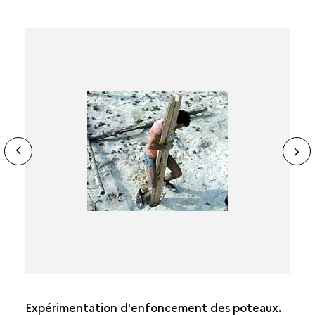
ide
N
ous
sl
Expérimentation d'enfoncement des poteaux.