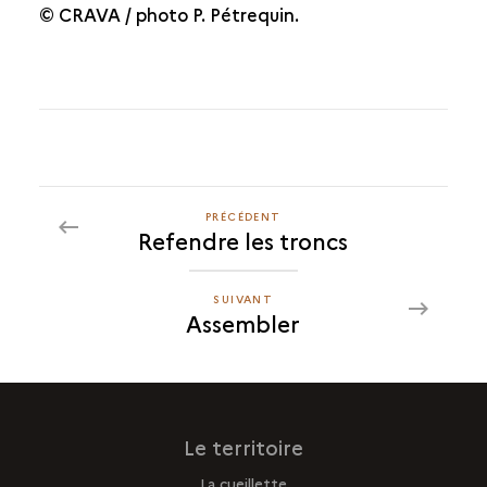
© CRAVA / photo P. Pétrequin.
PRÉCÉDENT
PRÉCÉDENT
Refendre les troncs
ASSEMBLER
SUIVANT
SUIVANT
Assembler
ASSEMBLER
Le territoire
La cueillette