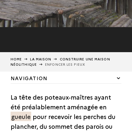
HOME
LA MAISON
CONSTRUIRE UNE MAISON
NÉOLITHIQUE
ENFONCER LES PIEUX
NAVIGATION
VISITER UNE MAISON
La tête des poteaux-maîtres ayant
CONSTRUIRE UNE MAISON NÉOLITHIQUE
été préalablement aménagée en
ABATTRE LE BOIS
gueule
pour recevoir les perches du
REFENDRE LES TRONCS
plancher, du sommet des parois ou
ENFONCER LES PIEUX