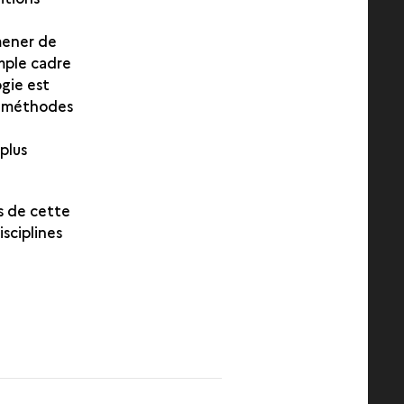
mener de
imple cadre
ogie est
es méthodes
 plus
s de cette
isciplines