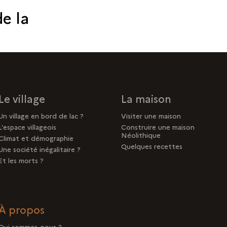
de la
Le village
La maison
Un village en bord de lac ?
Visiter une maison
L’espace villageois
Construire une maison
Néolithique
Climat et démographie
Quelques recettes
Une société inégalitaire ?
Et les morts ?
À propos
Qui sommes-nous ?