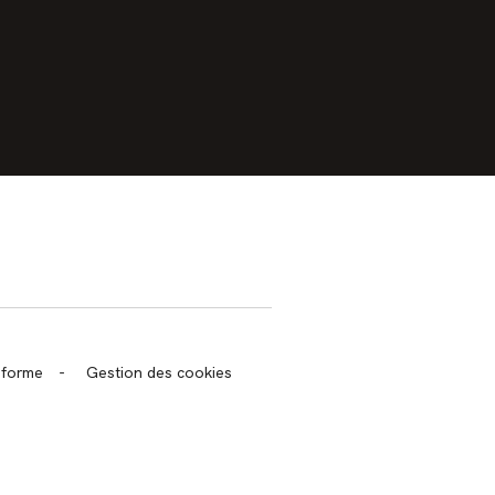
trans.bandeau_cutlure.archeo
onforme
-
Gestion des cookies