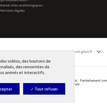
Grands sites archéologiques
Mentions légales
terms_
Découvrir la collection
r des vidéos, des boutons de
nalisés, des remontées de
s animés et interactifs.
Contact
-
Accessibilité : Partiellement c
-
Ministère de la Culture
cepter
✓ Tout refuser