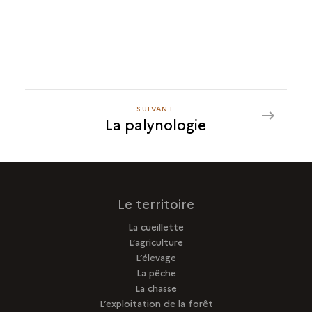
SUIVANT
SUIVANT
La palynologie
LA
PALYNOLOGIE
Le territoire
La cueillette
L’agriculture
L’élevage
La pêche
La chasse
L’exploitation de la forêt