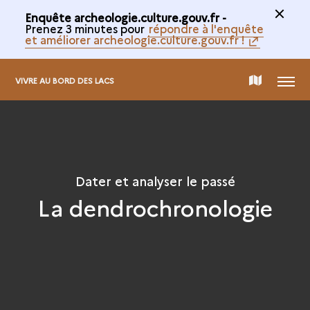
Enquête archeologie.culture.gouv.fr -
Prenez 3 minutes pour
répondre à l'enquête
et améliorer archeologie.culture.gouv.fr !
MENU
CARTE
VIVRE AU BORD DES LACS
DE
LA
Dater et analyser le passé
La dendrochronologie
COLLECTION