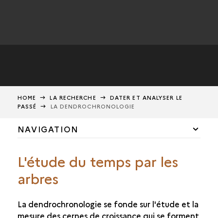
HOME
LA RECHERCHE
DATER ET ANALYSER LE
PASSÉ
LA DENDROCHRONOLOGIE
NAVIGATION
FOUILLER EN BORD DE LAC
L'étude du temps par les
QUEL AVENIR POUR LES LACS ?
arbres
LES ACTEURS DE LA RECHERCHE
La dendrochronologie se fonde sur l'étude et la
DATER ET ANALYSER LE PASSÉ
mesure des cernes de croissance qui se forment