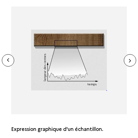
ide
N
ous
sl
Expression graphique d'un échantillon.