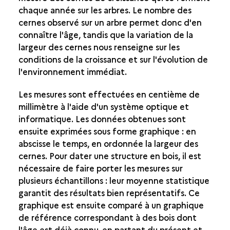
LA DENDROCHRONOLOGIE
chaque année sur les arbres. Le nombre des
LA PALYNOLOGIE
cernes observé sur un arbre permet donc d'en
LA CARPOLOGIE
connaître l'âge, tandis que la variation de la
largeur des cernes nous renseigne sur les
conditions de la croissance et sur l'évolution de
l'environnement immédiat.
Les mesures sont effectuées en centième de
millimètre à l'aide d'un système optique et
informatique. Les données obtenues sont
ensuite exprimées sous forme graphique : en
abscisse le temps, en ordonnée la largeur des
cernes. Pour dater une structure en bois, il est
nécessaire de faire porter les mesures sur
plusieurs échantillons : leur moyenne statistique
garantit des résultats bien représentatifs. Ce
graphique est ensuite comparé à un graphique
de référence correspondant à des bois dont
l'âge est déjà connu, en partant du présent et