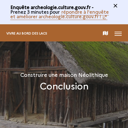
Enquête archeologie.culture.gouv.fr -
Prenez 3 minutes pour
répondre à l'enquête
et améliorer archeologie.culture.gouv.fr !
MENU
CARTE
VIVRE AU BORD DES LACS
DE
LA
Construire une maison Néolithique
Conclusion
COLLECTION