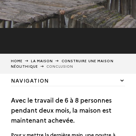
HOME
LA MAISON
CONSTRUIRE UNE MAISON
NÉOLITHIQUE
CONCLUSION
NAVIGATION
VISITER UNE MAISON
Avec le travail de 6 à 8 personnes
CONSTRUIRE UNE MAISON NÉOLITHIQUE
pendant deux mois, la maison est
ABATTRE LE BOIS
maintenant achevée.
REFENDRE LES TRONCS
ENFONCER LES PIEUX
Pour y mettre la dernière main, une poutre à