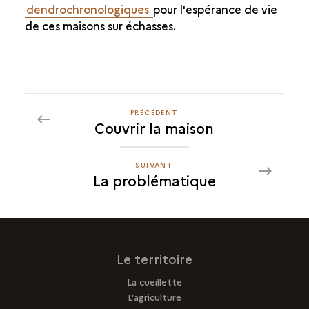
dendrochronologiques
pour l'espérance de vie
de ces maisons sur échasses.
PRÉCÉDENT
PRÉCÉDENT
Couvrir la maison
LA
PROBLÉMATIQUE
SUIVANT
SUIVANT
La problématique
LA
PROBLÉMATIQUE
Le territoire
La cueillette
L’agriculture