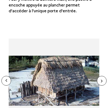
ASSEMBLER
encoche appuyée au plancher permet
d'accéder à l'unique porte d'entrée.
BRÊLER
POSER LES PAROIS
COUVRIR LA MAISON
CONCLUSION
LA PROBLÉMATIQUE
LA MÉTHODE
D'AUTRES SOLUTIONS
QUELQUES RECETTES
ide
N
ous
sl