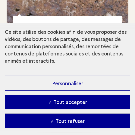
LIBYE - IL Y A 14 000 ANS
Sites préhistoriques de Cyrénaïque
Ce site utilise des cookies afin de vous proposer des
vidéos, des boutons de partage, des messages de
communication personnalisés, des remontées de
EN RÉSUMÉ
contenus de plateformes sociales et des contenus
animés et interactifs.
Personnaliser
✓ Tout accepter
✓ Tout refuser
YÉMEN - IL Y A 2 500 ANS