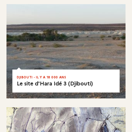
DJIBOUTI - IL Y A 18 000 ANS
Le site d'Hara Idé 3 (Djibouti)
EN RÉSUMÉ