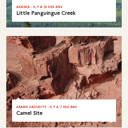
AKASKA - IL Y A 10 000 ANS
Little Panguingue Creek
EN RÉSUMÉ
ARABIE SAOUDITE - IL Y A 7 500 ANS
Camel Site