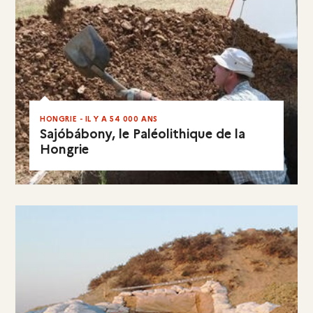
HONGRIE - IL Y A 54 000 ANS
Sajóbábony, le Paléolithique de la
Hongrie
EN RÉSUMÉ