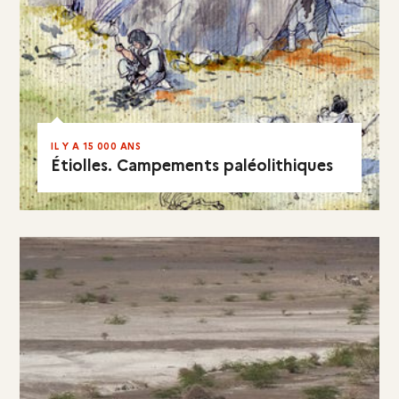
IL Y A 15 000 ANS
Étiolles. Campements paléolithiques
VISITER LE SITE
EN RÉSUMÉ