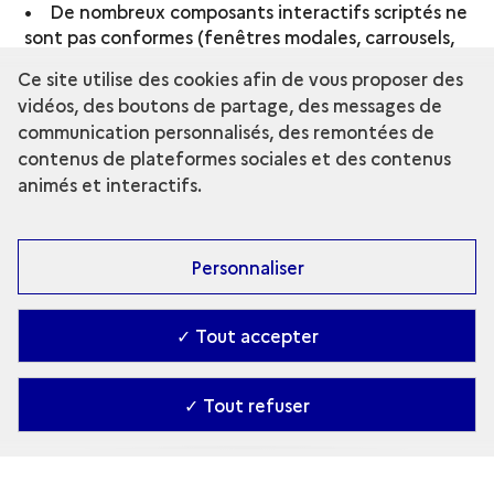
• De nombreux composants interactifs scriptés ne
sont pas conformes (fenêtres modales, carrousels,
etc.) ou pas atteignables au clavier
Ce site utilise des cookies afin de vous proposer des
• Le code source n’est pas valide
vidéos, des boutons de partage, des messages de
• Les titres de page ne sont pas toujours
communication personnalisés, des remontées de
pertinents
contenus de plateformes sociales et des contenus
• Des contenus sont dans une langue différente
animés et interactifs.
de la langue principale sans indication de
changement de langue
• Des contenus sont présentés sous forme de
liste, sans la structure HTML adaptée
Personnaliser
• Avec un fort zoom graphique, une largeur de
fenêtre réduite, ou en modifiant les espacement
✓ Tout accepter
entre les lettres/lignes/paragraphes certains
contenus ne sont plus disponibles
• Un piège au clavier est présent dans la
✓ Tout refuser
visionneuse 3D
Dérogations pour charge disproportionnée
Néant
Contenus non soumis à l’obligation d’accessibilité