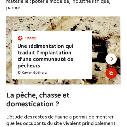
matérielle : poterie modelée, industrie lithique,
parure.
IMAGE
see pr
Une sédimentation qui
traduit l’implantation
d’une communauté de
see ne
pêcheurs
© Xavier Gutherz
see al
La pêche, chasse et
domestication ?
L’étude des restes de faune a permis de montrer
que les occupants du site vivaient principalement