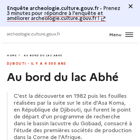
Enquête archeologie.culture.gouv.fr -
Prenez
3 minutes pour
répondre à l'enquête et
améliorer archeologie.culture.gouv.fr !
Menu
HOME
AU BORD DU LAC ABHÉ
AU BORD DU LAC ABHÉ
DJIBOUTI - IL Y A 4 500 ANS
Au bord du lac Abhé
C’est la découverte en 1982 puis les fouilles
réalisées par la suite sur le site d’Asa Koma,
en République de Djibouti, qui furent le point
de départ d’un programme de recherche
dans le bassin lacustre du Gobaad, consacré à
l’étude des premières sociétés de production
dans la Corne de l’Afrique.