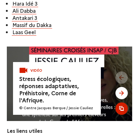
Hara Idé 3
Ali Dabba
Antakari 3
Massif du Dakka
Laas Geel
VIDÉO
see pr
Stress écologiques,
réponses adaptatives,
Préhistoire, Corne de
see ne
l'Afrique.
© Centre Jacques Berque / Jessie Cauliez
see al
Les liens utiles