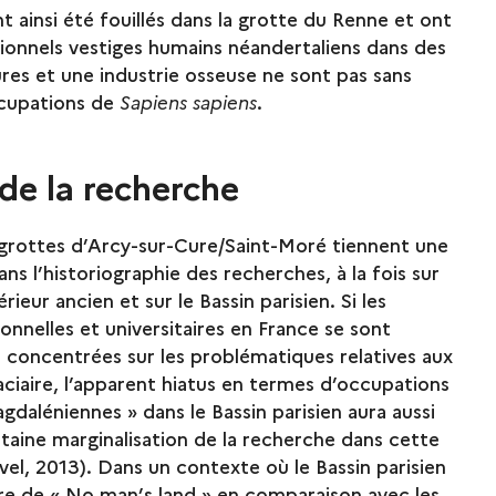
t ainsi été fouillés dans la grotte du Renne et ont
tionnels vestiges humains néandertaliens dans des
res et une industrie osseuse ne sont pas sans
ccupations de
Sapiens sapiens
.
de la recherche
 grottes d’Arcy-sur-Cure/Saint-Moré tiennent une
ans l’historiographie des recherches, à la fois sur
rieur ancien et sur le Bassin parisien. Si les
onnelles et universitaires en France se sont
concentrées sur les problématiques relatives aux
aciaire, l’apparent hiatus en termes d’occupations
daléniennes » dans le Bassin parisien aura aussi
taine marginalisation de la recherche dans cette
el, 2013). Dans un contexte où le Bassin parisien
ure de « No man’s land » en comparaison avec les