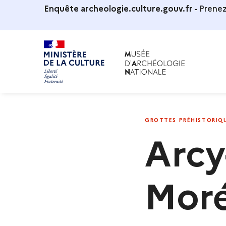
Enquête archeologie.culture.gouv.fr -
Prenez
HOME
ARCY-SUR-CURE ET SAINT-MORÉ
ARCY-SUR-
GROTTES PRÉHISTORIQ
Arcy
Mor