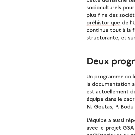
socioculturels pour
plus fine des socié
préhistorique
de l’
continue tout à la
structurante, et su
Deux prog
Un programme colle
la documentation an
est actuellement d
équipe dans le cadr
N. Goutas, P. Bodu 
L'équipe a aussi r
avec le
projet G3
préhistoriques du m