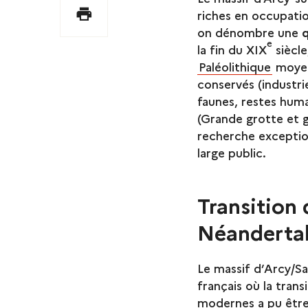
Imprimer
riches en occupatio
on dénombre une
q
e
la fin du XIX
siècle
Paléolithique
moyen 
conservés (industri
faunes, restes huma
(Grande grotte et 
recherche exceptio
large public.
Transition
Néanderta
Le massif d’Arcy/Sa
français où la tra
modernes a pu être