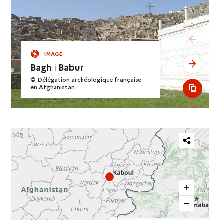
see pr
IMAGE
see ne
Bagh i Babur
© Délégation archéologique française
en Afghanistan
see al
Partager
cette
carte