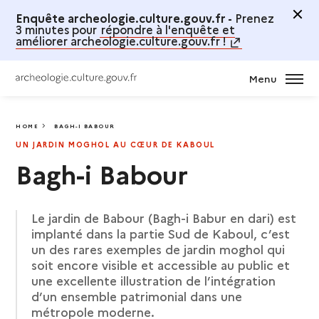
Enquête archeologie.culture.gouv.fr -
Prenez
3 minutes pour
répondre à l'enquête et
améliorer archeologie.culture.gouv.fr !
Menu
HOME
BAGH-I BABOUR
BAGH-I BABOUR
UN JARDIN MOGHOL AU CŒUR DE KABOUL
Bagh-i Babour
Le jardin de Babour (Bagh-i Babur en dari) est
implanté dans la partie Sud de Kaboul, c’est
un des rares exemples de jardin moghol qui
soit encore visible et accessible au public et
une excellente illustration de l’intégration
d’un ensemble patrimonial dans une
métropole moderne.