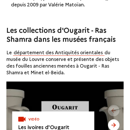
depuis 2009 par Valérie Matoïan.
Les collections d'Ougarit - Ras
Shamra dans les musées français
Le
département des Antiquités orientales
du
musée du Louvre conserve et présente des objets
des fouilles anciennes menées à Ougarit - Ras
Shamra et Minet el-Beida.
see pr
VIDÉO
see ne
Les ivoires d'Ougarit