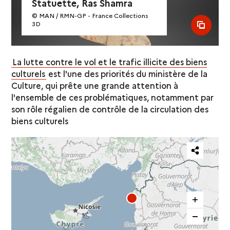
Statuette, Ras Shamra
© MAN / RMN-GP - France Collections
3D
see al
La lutte contre le vol et le trafic illicite des biens
culturels
est l'une des priorités du ministère de la
Culture, qui prête une grande attention à
l'ensemble de ces problématiques, notamment par
son rôle régalien de contrôle de la circulation des
biens culturels
Partager
cette
carte