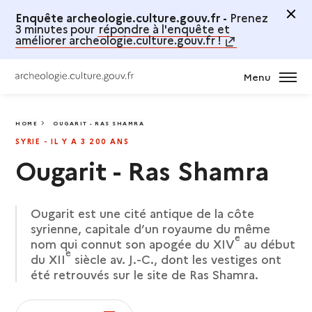
Enquête archeologie.culture.gouv.fr -
Prenez
3 minutes pour
répondre à l'enquête et
améliorer archeologie.culture.gouv.fr !
Menu
HOME
OUGARIT - RAS SHAMRA
OUGARIT - RAS SHAMRA
SYRIE - IL Y A 3 200 ANS
Ougarit - Ras Shamra
Ougarit est une cité antique de la côte
syrienne, capitale d’un royaume du même
e
nom qui connut son apogée du XIV
au début
e
du XII
siècle av. J.-C., dont les vestiges ont
été retrouvés sur le site de Ras Shamra.