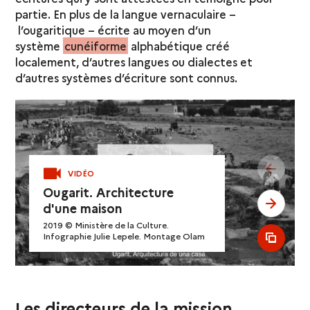
partie. En plus de la langue vernaculaire –
l’ougaritique – écrite au moyen d’un
système
cunéiforme
alphabétique créé
localement, d’autres langues ou dialectes et
d’autres systèmes d’écriture sont connus.
see pr
VIDÉO
Ougarit. Architecture
see ne
d'une maison
2019 © Ministère de la Culture.
Infographie Julie Lepele. Montage Olam
see al
Les directeurs de la mission