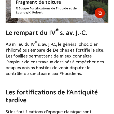
Fragment de toiture
©Equipe Fortifications de Phocide et de
Locride/K. Robert.
see al
e
Le rempart du IV
s. av. J.-C.
e
Au milieu du IV
s. av. J.-C., le général phocidien
Philomélos s’empare de Delphes et fortifie le site.
Les fouilles permettent de mieux connaître
l’ampleur de ces travaux destinés à empêcher des
peuples voisins hostiles de venir disputer le
contrôle du sanctuaire aux Phocidiens.
Les fortifications de l’Antiquité
tardive
Si les fortifications d’époque classique sont