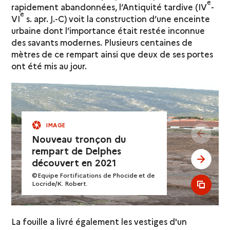
e
rapidement abandonnées, l’Antiquité tardive (IV
-
e
VI
s. apr. J.-C) voit la construction d’une enceinte
urbaine dont l’importance était restée inconnue
des savants modernes. Plusieurs centaines de
mètres de ce rempart ainsi que deux de ses portes
ont été mis au jour.
IMAGE
see pr
Nouveau tronçon du
rempart de Delphes
see ne
découvert en 2021
©Equipe Fortifications de Phocide et de
Locride/K. Robert.
see al
La fouille a livré également les vestiges d'un