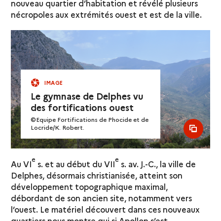
nouveau quartier d’habitation et révélé plusieurs
nécropoles aux extrémités ouest et est de la ville.
IMAGE
Le gymnase de Delphes vu
des fortifications ouest
©Equipe Fortifications de Phocide et de
Locride/K. Robert.
see al
e
e
Au VI
s. et au début du VII
s. av. J.-C., la ville de
Delphes, désormais christianisée, atteint son
développement topographique maximal,
débordant de son ancien site, notamment vers
l’ouest. Le matériel découvert dans ces nouveaux
quartiers nous montre qui si Apollon s’est