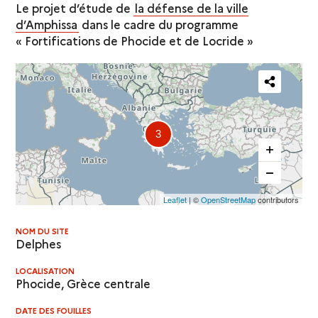
Le projet d’étude de
la défense de la ville
d’Amphissa
dans le cadre du programme
« Fortifications de Phocide et de Locride »
Partager
cette
3
carte
Leaflet
| ©
OpenStreetMap
contributors
NOM DU SITE
Delphes
LOCALISATION
Phocide, Grèce centrale
DATE DES FOUILLES