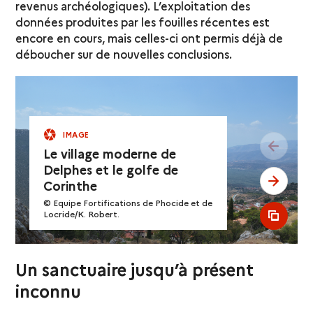
revenus archéologiques). L’exploitation des
données produites par les fouilles récentes est
encore en cours, mais celles-ci ont permis déjà de
déboucher sur de nouvelles conclusions.
IMAGE
see pr
Le village moderne de
Delphes et le golfe de
see ne
Corinthe
© Equipe Fortifications de Phocide et de
Locride/K. Robert.
see al
Un sanctuaire jusqu’à présent
inconnu