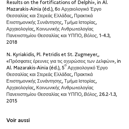
Results on the fortifications of Delphi», in Al.
Mazarakis-Ainia (éd.), 6ο Αρχαιολογικό Έργο
Θεσσαλίας και Στερεάς Ελλάδας, Πρακτικά
Επιστημονικής Συνάντησης, Τμήμα Ιστορίας,
Αρχαιολογίας, Κοινωνικής Ανθρωπολογίας
Πανεπιστημίου Θεσσαλίας και ΥΠΠΟ,
Βόλος,
1-4.3,
2018
N. Kyriakidis, Pl. Petridis et St. Zugmeyer,,
«Πρόσφατες έρευνες για τις οχυρώσεις των Δελφών», in
ο
Al. Mazarakis-Ainia (éd.), 5
Αρχαιολογικό Έργο
Θεσσαλίας και Στερεάς Ελλάδας, Πρακτικά
Επιστημονικής Συνάντησης, Τμήμα Ιστορίας,
Αρχαιολογίας, Κοινωνικής Ανθρωπολογίας
Πανεπιστημίου Θεσσαλίας και ΥΠΠΟ,
Βόλος,
26.2-1.3,
2015
Voir aussi