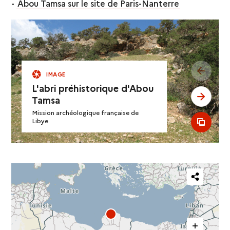
-
Abou Tamsa sur le site de Paris-Nanterre
see pr
IMAGE
L'abri préhistorique d'Abou
see ne
Tamsa
Mission archéologique française de
Libye
see al
Partager
cette
carte