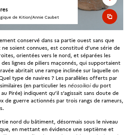
ures
see all m
ogique de Kition/Annie Caubet
rement conservé dans sa partie ouest sans que
st ne soient connues, est constitué d’une série de
oites, orientées vers le nord, et séparées les
 des lignes de piliers maçonnés, qui supportaient
ravée abritait une rampe inclinée sur laquelle on
 Quel type de navires ? Les parallèles offerts par
imilaires (en particulier les
néosoikoi
du port
 au Pirée) indiquent qu’il s’agissait sans doute de
aux de guerre actionnés par trois rangs de rameurs,
s.
partie nord du bâtiment, désormais sous le niveau
ique, en mettant en évidence une septième et