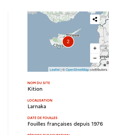
Partager
cette
2
carte
Leaflet
| ©
OpenStreetMap
contributors
NOM DU SITE
Kition
LOCALISATION
Larnaka
DATE DE FOUILLES
Fouilles françaises depuis 1976