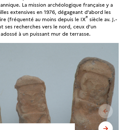
itannique. La mission archéologique française y a
les extensives en 1976, dégageant d’abord les
e
ire (fréquenté au moins depuis le IX
siècle av. J.-
nt ses recherches vers le nord, ceux d’un
adossé à un puissant mur de terrasse.
see previo
see next 