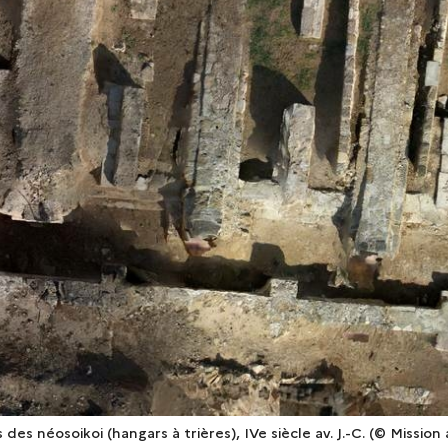
des néosoikoi (hangars à trières), IVe siècle av. J.-C. (© Missi