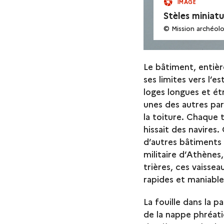
IMAGE
Stèles miniat
© Mission archéol
Le bâtiment, entiè
ses limites vers l’e
loges longues et étr
unes des autres par
la toiture. Chaque t
hissait des navires.
d’autres bâtiments s
militaire d’Athènes,
trières, ces vaisse
rapides et maniable
La fouille dans la 
de la nappe phréat