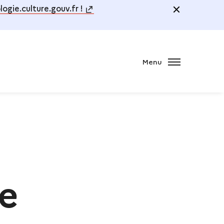
ogie.culture.gouv.fr !
Menu
PARTAGER
re