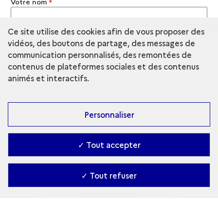
Votre nom
*
Ce site utilise des cookies afin de vous proposer des
Votre prénom
*
vidéos, des boutons de partage, des messages de
communication personnalisés, des remontées de
Votre courriel
*
contenus de plateformes sociales et des contenus
animés et interactifs.
Objet du message
*
Personnaliser
Votre message
*
✓ Tout accepter
✓ Tout refuser
Pour afficher un nouveau code ou écouter le code,
utilisez les boutons situés à côté de l'image.