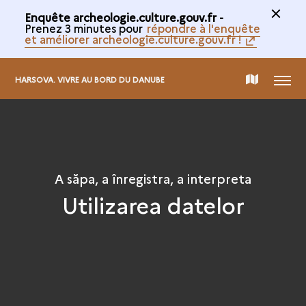
Enquête archeologie.culture.gouv.fr -
Prenez 3 minutes pour
répondre à l'enquête
et améliorer archeologie.culture.gouv.fr !
MENIU
CARTE
HARSOVA. VIVRE AU BORD DU DANUBE
DE
COLECTARE
A săpa, a înregistra, a interpreta
Utilizarea datelor