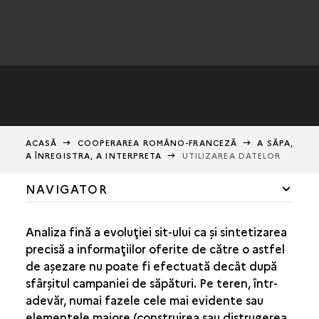
ACASĂ
COOPERAREA ROMÂNO-FRANCEZĂ
A SĂPA,
A ÎNREGISTRA, A INTERPRETA
UTILIZAREA DATELOR
NAVIGATOR
COOPERAREA ARHEOLOGICĂ
Analiza fină a evoluţiei sit-ului ca şi sintetizarea
A SĂPA, A ÎNREGISTRA, A INTERPRETA
precisă a informaţiilor oferite de către o astfel
de aşezare nu poate fi efectuată decât după
SĂPĂTURA
sfârşitul campaniei de săpături. Pe teren, într-
ÎNREGISTRAREA
adevăr, numai fazele cele mai evidente sau
UTILIZAREA DATELOR
elementele majore (construirea sau distrugerea