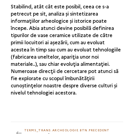
Stabilind, atât cât este posibil, ceea ce s-a
petrecut pe sit, analiza şi sintetizarea
informaţiilor arheologice şi istorice poate
începe. Abia atunci devine posibilă definirea
tipurilor de vase ceramice utilizate de către
primii locuitori ai aşezării, cum au evoluat
acestea în timp sau cum au evoluat tehnologiile
(fabricarea uneltelor, apariţia unor noi
materiale..), sau chiar evoluţia alimentaţiei.
Numeroase direcţii de cercetare pot atunci să
fie explorate cu scopul îmbunătăţirii
cunoştinţelor noastre despre diverse culturi şi
nivelul tehnologiei acestora.
TERMS_TRANS.ARCHEOLOGIE.BTN.PRECEDENT
TERMS_TRANS.ARCHEOLOGIE.BTN.PRECEDENT