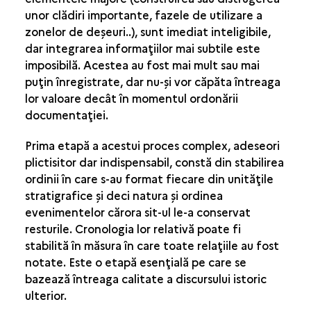
unor clădiri importante, fazele de utilizare a
ŞTIINŢELE PĂMÂNTULUI ŞI NATURII
zonelor de deşeuri..), sunt imediat inteligibile,
dar integrarea informaţiilor mai subtile este
imposibilă. Acestea au fost mai mult sau mai
puţin înregistrate, dar nu-şi vor căpăta întreaga
lor valoare decât în momentul ordonării
documentaţiei.
Prima etapă a acestui proces complex, adeseori
plictisitor dar indispensabil, constă din stabilirea
ordinii în care s-au format fiecare din unităţile
stratigrafice şi deci natura şi ordinea
evenimentelor cărora sit-ul le-a conservat
resturile. Cronologia lor relativă poate fi
stabilită în măsura în care toate relaţiile au fost
notate. Este o etapă esenţială pe care se
bazează întreaga calitate a discursului istoric
ulterior.