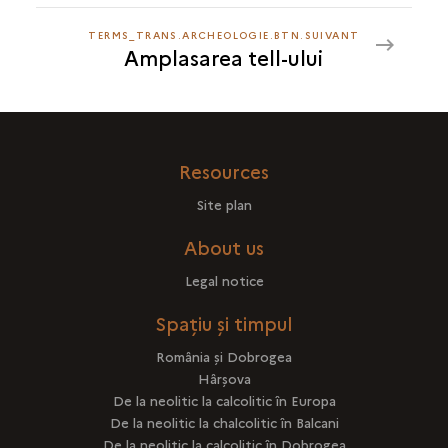
TERMS_TRANS.ARCHEOLOGIE.BTN.SUIVANT
TERMS_TRANS.ARCHEOLOGIE.BTN.SUIVANT
Amplasarea tell-ului
AMPLASAREA
TELL-
ULUI
Resources
Site plan
About us
Legal notice
Spațiu și timpul
România şi Dobrogea
Hârşova
De la neolitic la calcolitic în Europa
De la neolitic la chalcolitic în Balcani
De la neolitic la calcolitic în Dobrogea