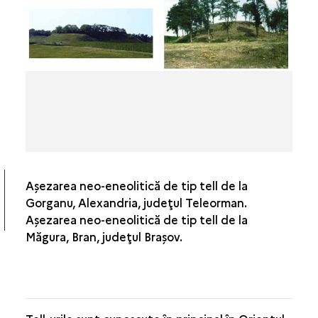
LOCUIREA
HRANA
ARTELE FOCULUI
RELAŢIILE CU LUMEA
IMAGINARUL
Aşezarea neo-eneolitică de tip tell de la
Gorganu, Alexandria, judeţul Teleorman.
Aşezarea neo-eneolitică de tip tell de la
Măgura, Bran, judeţul Braşov.