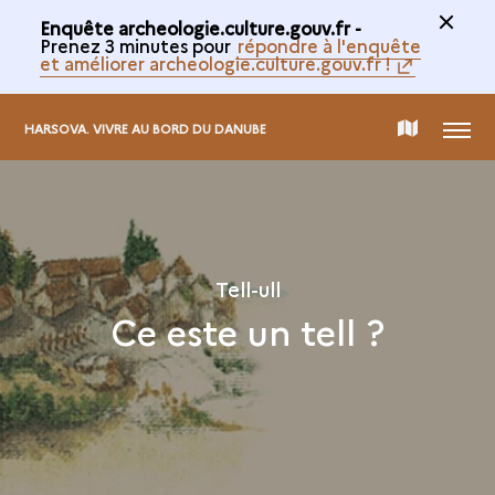
Enquête archeologie.culture.gouv.fr -
Prenez 3 minutes pour
répondre à l'enquête
et améliorer archeologie.culture.gouv.fr !
MENIU
CARTE
HARSOVA. VIVRE AU BORD DU DANUBE
DE
COLECTARE
Tell-ull
Ce este un tell ?