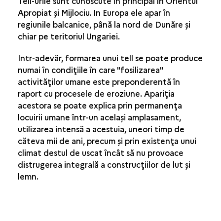
Tell-urile sunt cunoscute în principal în Orientul
Apropiat şi Mijlociu. In Europa ele apar în
regiunile balcanice, până la nord de Dunăre şi
chiar pe teritoriul Ungariei.
Intr-adevăr, formarea unui tell se poate produce
numai în condiţiile în care "fosilizarea"
activităţilor umane este preponderentă în
raport cu procesele de eroziune. Apariţia
acestora se poate explica prin permanenţa
locuirii umane într-un acelaşi amplasament,
utilizarea intensă a acestuia, uneori timp de
căteva mii de ani, precum şi prin existenţa unui
climat destul de uscat încât să nu provoace
distrugerea integrală a construcţiilor de lut şi
lemn.