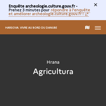
Enquête archeologie.culture.gouv.fr -
Prenez 3 minutes pour
répondre à l'enquête
et améliorer archeologie.culture.gouv.fr !
MENIU
CARTE
HARSOVA. VIVRE AU BORD DU DANUBE
DE
COLECTARE
Hrana
Agricultura