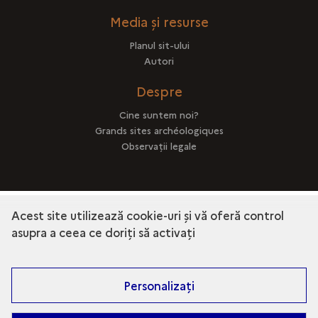
Media și resurse
Planul sit-ului
Autori
Despre
Cine suntem noi?
Grands sites archéologiques
Observații legale
Acest site utilizează cookie-uri și vă oferă control
terms_trans.bandeau_cutlure.decouvrir
asupra a ceea ce doriți să activați
terms_trans.bandea
Personalizați