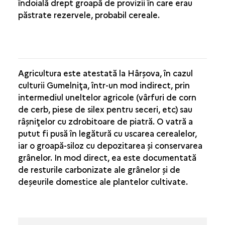
îndoială drept groapă de provizii în care erau
păstrate rezervele, probabil cereale.
Agricultura este atestată la Hârşova, în cazul
culturii Gumelniţa, într-un mod indirect, prin
intermediul uneltelor agricole (vârfuri de corn
de cerb, piese de silex pentru seceri, etc) sau
râşniţelor cu zdrobitoare de piatră. O vatră a
putut fi pusă în legătură cu uscarea cerealelor,
iar o groapă-siloz cu depozitarea şi conservarea
grânelor. In mod direct, ea este documentată
de resturile carbonizate ale grânelor şi de
deşeurile domestice ale plantelor cultivate.