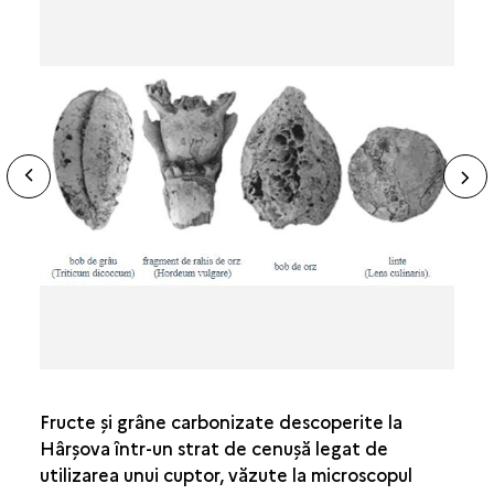
ide
N
ous
sl
Fructe şi grâne carbonizate descoperite la
Hârşova într-un strat de cenuşă legat de
utilizarea unui cuptor, văzute la microscopul