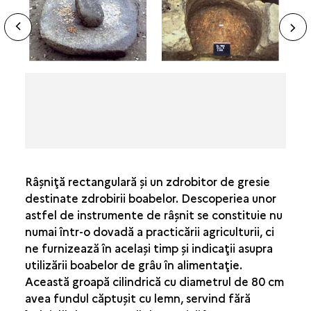
ide
VÂNĂTOAREA
N
ous
PESCUITUL
sl
ISTORIA CÂINELUI
ARTELE FOCULUI
RELAŢIILE CU LUMEA
IMAGINARUL
Râşniţă rectangulară şi un zdrobitor de gresie
destinate zdrobirii boabelor. Descoperiea unor
astfel de instrumente de râşnit se constituie nu
numai într-o dovadă a practicării agriculturii, ci
ne furnizează în acelaşi timp şi indicaţii asupra
utilizării boabelor de grâu în alimentaţie.
Această groapă cilindrică cu diametrul de 80 cm
avea fundul căptuşit cu lemn, servind fără