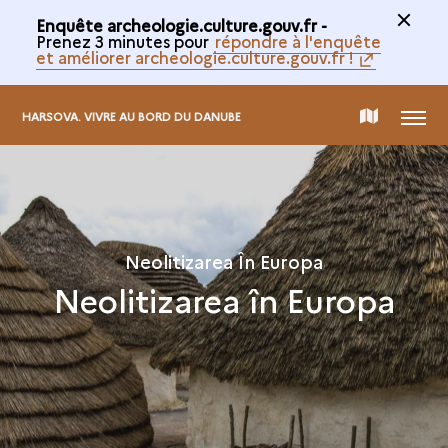
Enquête archeologie.culture.gouv.fr -
Prenez 3 minutes pour
répondre à l'enquête
et améliorer archeologie.culture.gouv.fr !
MENIU
CARTE
HARSOVA. VIVRE AU BORD DU DANUBE
DE
COLECTARE
Neolitizarea În Europa
Neolitizarea în Europa