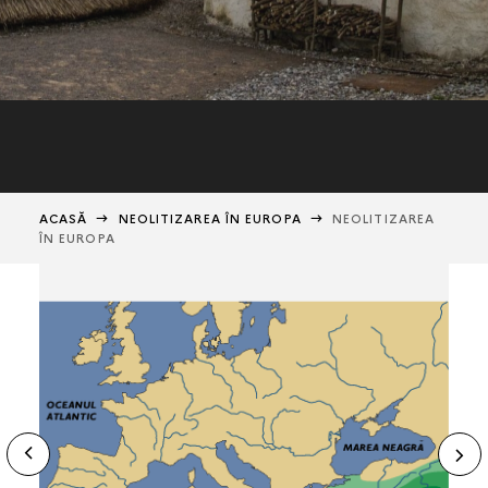
ACASĂ
NEOLITIZAREA ÎN EUROPA
NEOLITIZAREA
ÎN EUROPA
ide
N
ous