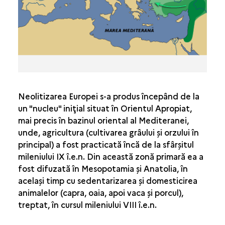
sl
Neolitizarea Europei s-a produs începând de la
un "nucleu" iniţial situat în Orientul Apropiat,
mai precis în bazinul oriental al Mediteranei,
unde, agricultura (cultivarea grâului şi orzului în
principal) a fost practicată încă de la sfârşitul
mileniului IX î.e.n. Din această zonă primară ea a
fost difuzată în Mesopotamia şi Anatolia, în
acelaşi timp cu sedentarizarea şi domesticirea
animalelor (capra, oaia, apoi vaca şi porcul),
treptat, în cursul mileniului VIII î.e.n.